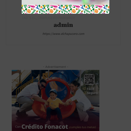
TAG´S EL_CHAPUCERO PARK&RIDE
admin
https://www.elchapucero.com
- Advertisement -