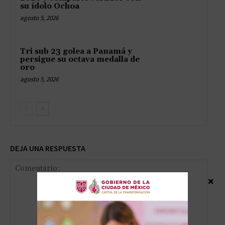
su ídolo Ochoa
agosto 5, 2026
Tri sub 23 golea a Panamá y
persigue su octava medalla de
oro
agosto 5, 2026
DEJA UNA RESPUESTA
×