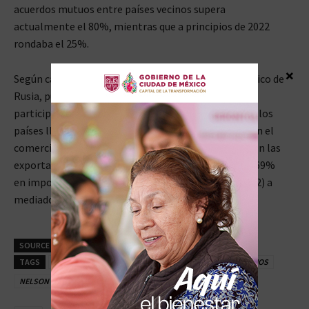
acuerdos mutuos entre países vecinos supera
actualmente el 80%, mientras que a principios de 2022
rondaba el 25%.
×
Según cálculos del Ministerio de Desarrollo Económico de
Rusia, publicados a principios de este mes, la
participación combinada del rublo y las monedas de los
países llamados
«amigos»
, incluido el yuan chino, en el
comercio exterior de Rusia había alcanzado el 72% en las
exportaciones (frente a 15% a principios de 2022) y 69%
en importaciones (frente al 33% a principios de 2022) a
mediados de 2023.
SOURCE
Actualidad RT
TAGS
DESDOLARIZACIÓN
DIRECTOR DEL CENTRO DE ESTUDIOS
NELSON WONG
RT