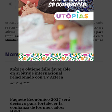
Artículo anterior
Artículo siguiente
El Editor Jefe de Junge Welt
El Gigante Italiano de las
Afirma: Rusia y China
Bebidas Demanda para
Impulsan el Nuevo Orden
Preservar su Dominio en el
Mundial
Mercado Ruso
More articles
TAG´S EL_CHAPUCERO PARK&RIDE
México obtiene fallo favorable
en arbitraje internacional
relacionado con TV Azteca
agosto 6, 2026
Paquete Económico 2027 será
decisivo para fortalecer la
confianza de los mercados:
HSBC