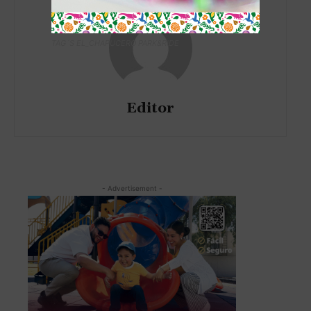
TAG´S EL_CHAPUCERO PARK&RIDE
Editor
- Advertisement -