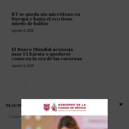
RT se queda sin micrófono en
Europa y hasta el eco tiene
miedo de hablar
agosto 9, 2026
El Banco Mundial aconseja
usar IA barata o quedarse
como en la era de las cavernas
agosto 9, 2026
×
DEJA UNA RESPUESTA