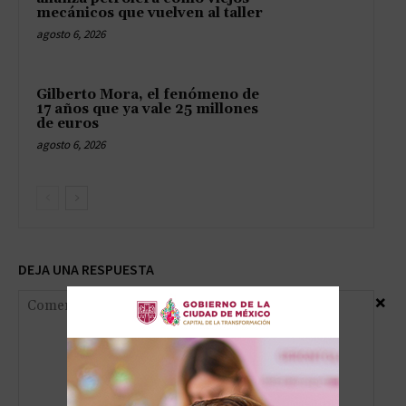
mecánicos que vuelven al taller
agosto 6, 2026
Gilberto Mora, el fenómeno de
17 años que ya vale 25 millones
de euros
agosto 6, 2026
DEJA UNA RESPUESTA
×