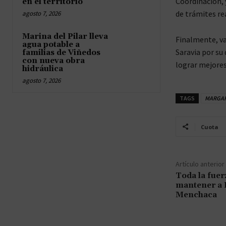
Coordinación, 
en el territorio
de trámites r
agosto 7, 2026
Marina del Pilar lleva
Finalmente, va
agua potable a
Saravia por su 
familias de Viñedos
con nueva obra
lograr mejores
hidráulica
agosto 7, 2026
TAGS
MARGAR
Cuota
Artículo anterior
Toda la fuer
mantener a 
Menchaca