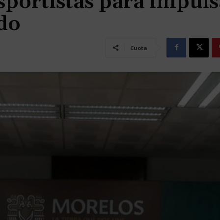
sportistas para impuls
ado
Cuota