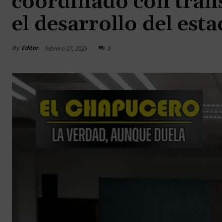
coordinado con tran
el desarrollo del est
By
Editor
febrero 27, 2025
0