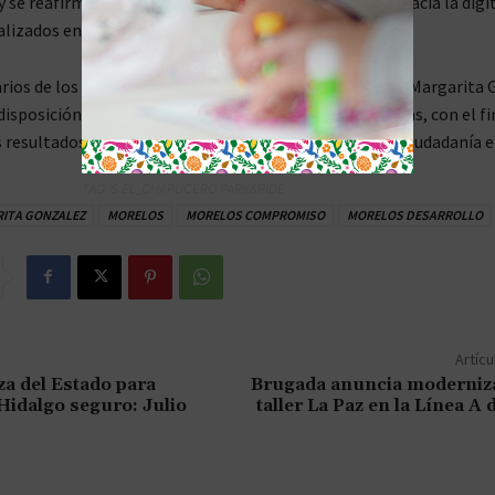
y se reafirmó el compromiso del Estado para avanzar hacia la digit
ealizados en la dependencia estatal.
rios de los asistentes expresaron su agradecimiento a Margarita 
disposición para escucharlos y considerar sus propuestas, con el fi
 resultados que beneficien tanto al gremio como a la ciudadanía 
TAG´S EL_CHAPUCERO PARK&RIDE
ITA GONZALEZ
MORELOS
MORELOS COMPROMISO
MORELOS DESARROLLO
Artícu
za del Estado para
Brugada anuncia moderniza
Hidalgo seguro: Julio
taller La Paz en la Línea A