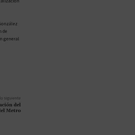
alización
González
n de
en general
lo siguiente
ción del
 del Metro