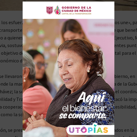
los esfuerzos del Gobierno de Morelos, «La tierra que nos une», pa
ransporte público más eficiente, accesible y sostenible que benef
o a quienes laboran en este sector, la titular del Poder Ejecutivo,
via, sostuvo reuniones con líderes de este ramo de diferentes punt
l objetivo de impulsar su desarrollo, ya que es fundamental para el
onómico del estado.
se llevaron a cabo en el salón Morelos del Palacio de Gobierno, en
nde la mandataria, acompañada por el jefe de la Oficina de la Gub
Chávez; la secretaria de Hacienda, Mirna Zavala Zuñiga; y el coordi
ilidad y Transporte, Jorge Alberto Barrera Toledo, destacó la im
la cooperación para mejorar la calidad del servicio, la accesibilidad,
í como la sostenibilidad económica.
ión, se presentaron los modelos de trabajo implementados en la