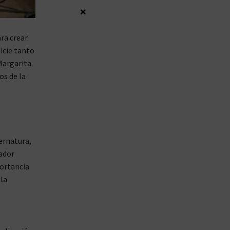
×
ra crear
icie tanto
 Margarita
os de la
ernatura,
nador
portancia
 la