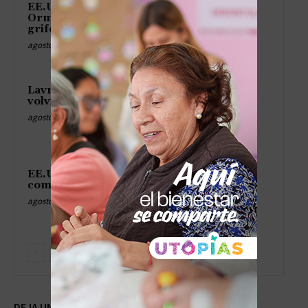
EE.UU. saca la flota para tapar
Ormuz como quien cierra el
grifo
agosto 9, 2026
Lavrov dice que el dólar se
volvió el matón del barrio
agosto 9, 2026
EE.UU. se queda sin misiles
como sin cerveza en el asado
agosto 9, 2026
DEJA UNA RESPUESTA