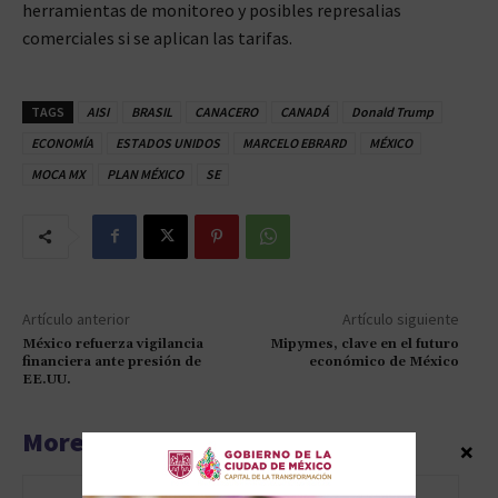
herramientas de monitoreo y posibles represalias
comerciales si se aplican las tarifas.
TAGS
AISI
BRASIL
CANACERO
CANADÁ
Donald Trump
ECONOMÍA
ESTADOS UNIDOS
MARCELO EBRARD
MÉXICO
MOCA MX
PLAN MÉXICO
SE
Artículo anterior
Artículo siguiente
México refuerza vigilancia
Mipymes, clave en el futuro
financiera ante presión de
económico de México
EE.UU.
More articles
×