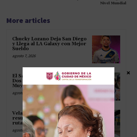
Nivel Mundial
More articles
Chucky Lozano Deja San Diego
y Llega al LA Galaxy con Mejor
Sueldo
agosto 7, 2026
×
El Salario Mínimo y la UMA:
Dos Gemelos que Crecieron
Muy Diferente
agosto 7, 2026
Velasco marca a Espá y
resucita embajadas con hoja de
ruta incluida
agosto 7, 2026