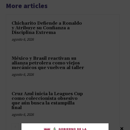
More articles
Chicharito Defiende a Ronaldo
y Atribuye su Confianza a
Disciplina Extrema
agosto 6, 2026
México y Brasil reactivan su
alianza petrolera como viejos
mecánicos que vuelven al taller
agosto 6, 2026
Cruz Azul inicia la Leagues Cup
como coleccionista obsesivo
que aún busca la estampilla
final
agosto 6, 2026
×