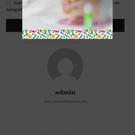
Guardar mi nombre, correo electrónico y sitio web en este
navegador la próxima vez que comente.
TAG´S EL_CHAPUCERO PARK&RIDE
admin
https://www.elchapucero.com