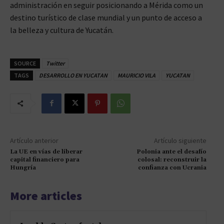
administración en seguir posicionando a Mérida como un
destino turístico de clase mundial y un punto de acceso a
la belleza y cultura de Yucatán.
SOURCE
Twitter
TAGS
DESARROLLO EN YUCATAN
MAURICIO VILA
YUCATAN
Artículo anterior
Artículo siguiente
La UE en vías de liberar
Polonia ante el desafío
capital financiero para
colosal: reconstruir la
Hungría
confianza con Ucrania
More articles