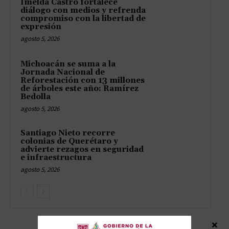
Imelda Castro fortalece
diálogo con medios y refrenda
compromiso con la libertad de
expresión
agosto 5, 2026
Michoacán se suma a la
Jornada Nacional de
Reforestación con 13 millones
de árboles este año: Ramírez
Bedolla
agosto 5, 2026
Santiago Nieto recorre
colonias de Querétaro y
advierte rezagos en seguridad
e infraestructura
agosto 5, 2026
×