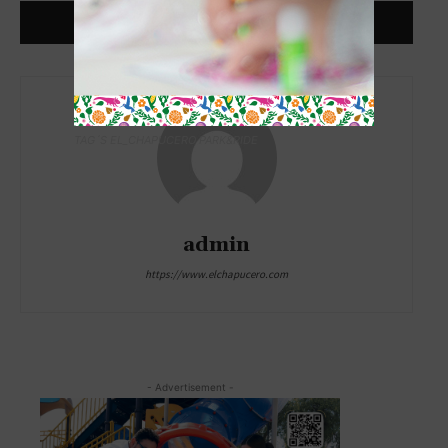
TAG´S EL_CHAPUCERO PARK&RIDE
admin
https://www.elchapucero.com
- Advertisement -