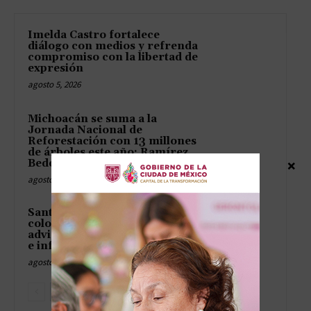
Imelda Castro fortalece
diálogo con medios y refrenda
compromiso con la libertad de
expresión
agosto 5, 2026
Michoacán se suma a la
Jornada Nacional de
Reforestación con 13 millones
de árboles este año: Ramírez
×
Bedolla
agosto 5, 2026
Santiago Nieto recorre
colonias de Querétaro y
advierte rezagos en seguridad
e infraestructura
agosto 5, 2026