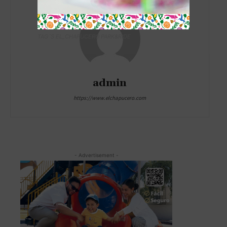
TAG´S EL_CHAPUCERO PARK&RIDE
admin
https://www.elchapucero.com
- Advertisement -