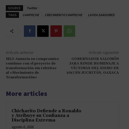
SOURCE
Twitter
TAGS
CAMPECHE
CRECIMIENTO CAMPECHE
LAYDA SANSORES
Artículo anterior
Artículo siguiente
MLO Anuncia su compromiso
GOBERNADOR SALOMÓN
continuo con el proyecto de
JARA RINDE HOMENAJE A
transformación sin referirse
VÍCTIMAS DEL SISMO DE
al «Movimiento de
2017 EN JUCHITÁN, OAXACA
Transformación»
More articles
Chicharito Defiende a Ronaldo
y Atribuye su Confianza a
Disciplina Extrema
agosto 6, 2026