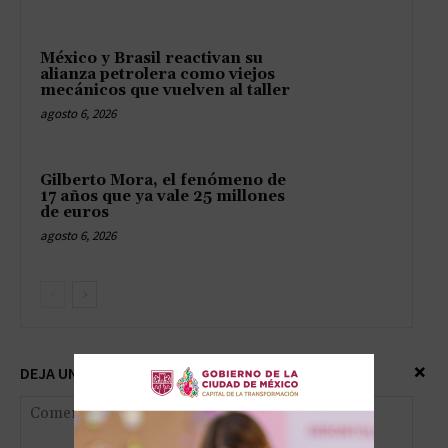
México y Brasil reactivan su
alianza petrolera como viejos
mecánicos que vuelven al taller
agosto 6, 2026
Gilberto Mora, el fenómeno de
17 años que ya vale 25 millones
de euros
agosto 6, 2026
×
DEJA UNA RESPUESTA