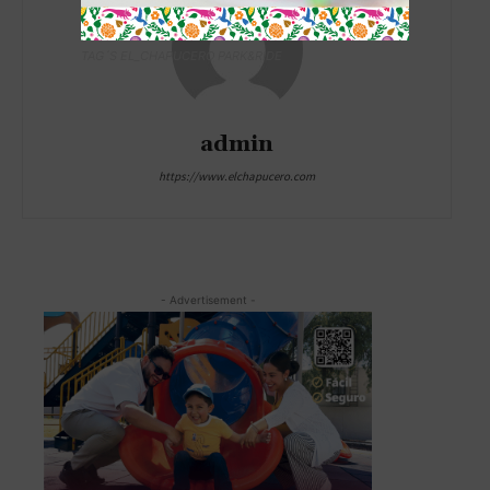
TAG´S EL_CHAPUCERO PARK&RIDE
admin
https://www.elchapucero.com
- Advertisement -