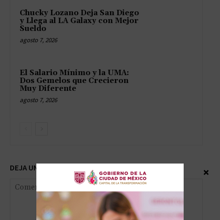
Chucky Lozano Deja San Diego
y Llega al LA Galaxy con Mejor
Sueldo
agosto 7, 2026
El Salario Mínimo y la UMA:
Dos Gemelos que Crecieron
Muy Diferente
agosto 7, 2026
DEJA UNA RESPUESTA
×