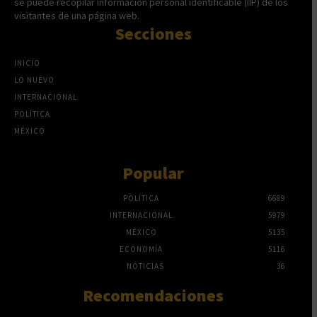
se puede recopilar información personal identificable (IIP) de los
visitantes de una página web.
Secciones
INICIO
LO NUEVO
INTERNACIONAL
POLÍTICA
MÉXICO
Popular
POLÍTICA
6689
INTERNACIONAL
5979
MÉXICO
5135
ECONOMÍA
5116
NOTICIAS
36
Recomendaciones