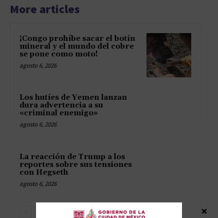
More articles
¡Congo prohíbe sacar el botín
mineral y el mundo del cobre
se pone como moto!
agosto 6, 2026
Los hutíes de Yemen lanzan
dura advertencia a su
«criminal enemigo»
agosto 6, 2026
La reacción de Trump a los
reportes sobre sus tensiones
con Hegseth
agosto 6, 2026
×