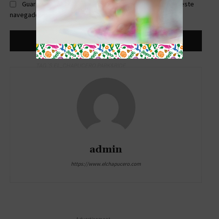
Guardar mi nombre, correo electrónico y sitio web en este
navegador la próxima vez que comente.
TAG´S EL_CHAPUCERO PARK&RIDE
admin
https://www.elchapucero.com