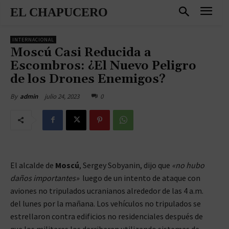
EL CHAPUCERO
INTERNACIONAL
Moscú Casi Reducida a
Escombros: ¿El Nuevo Peligro
de los Drones Enemigos?
julio 24, 2023
0
By
admin
El alcalde de
Moscú
, Sergey Sobyanin, dijo que
«no hubo
daños importantes»
luego de un intento de ataque con
aviones no tripulados ucranianos alrededor de las 4 a.m.
del lunes por la mañana. Los vehículos no tripulados se
estrellaron contra edificios no residenciales después de
que los militares los derribaran utilizando sistemas de