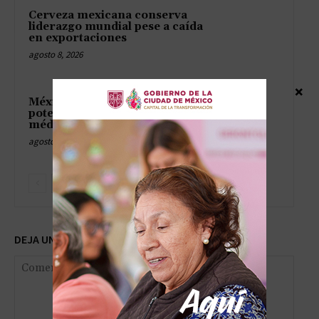
Cerveza mexicana conserva
liderazgo mundial pese a caída
en exportaciones
agosto 8, 2026
×
México busca convertirse en
potencia de dispositivos
médicos con Expo Med 2026
agosto 8, 2026
DEJA UNA RESPUESTA