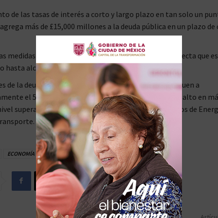
o de las tasas de interés a corto y largo plazo en tan solo un pun
agrega más de £15,000 millones a la deuda pública en un plazo de 
las medidas para reducir gradualmente la deuda, se proyecta que es
hasta alcanzar casi el 140% del PIB.
es de la deuda también aumentarán y se espera que lleguen a
ente el 5% del PIB, marcando el nivel sostenido más alto en má
nivel supera el presupuesto combinado de los ministerios de Energ
ransporte.
ECONOMÍA
REINO UNIDO
Artícu