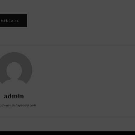
admin
s://www.elchapucero.com