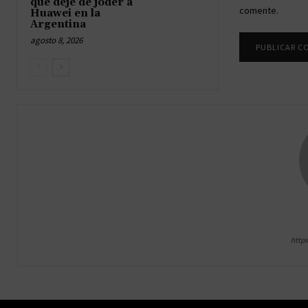
que deje de joder a
comente.
Huawei en la
Argentina
agosto 8, 2026
http