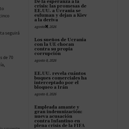
De la esperanza a la
crisis: las promesas de
to
EE.UU. a Ucrania se
cinco
esfuman y dejan a Kiev
a la deriva
×
agosto 8, 2026
ta seguirá
Los sueños de Ucrania
con la UE chocan
contra su propia
corrupción
s de 70
agosto 8, 2026
ía,
EE.UU. revela cuántos
buques comerciales ha
interceptado por el
bloqueo a Irán
agosto 8, 2026
Empleada amante y
gran indemnización:
nueva acusación
contra Infantino en
plena crisis de la FIFA
lo siguiente