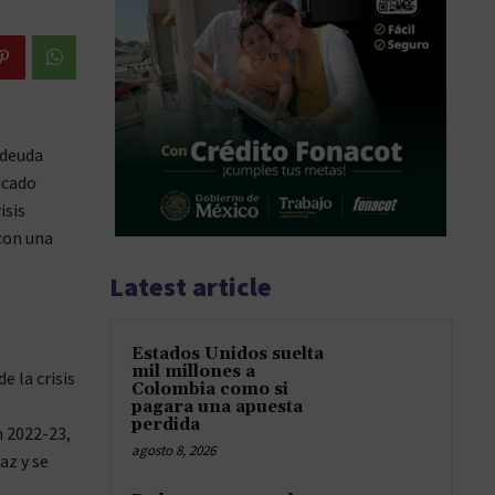
 deuda
icado
isis
 con una
Latest article
Estados Unidos suelta
mil millones a
e la crisis
Colombia como si
pagara una apuesta
perdida
 2022-23,
agosto 8, 2026
az y se