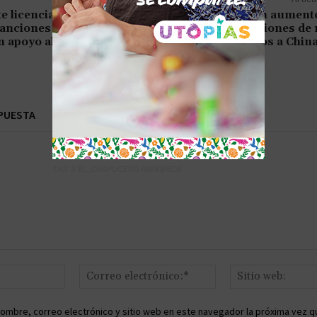
e licencias para
Rusia registra un aument
anciones selectas a
en las exportaciones de
n apoyo al acuerdo
energéticos a Chin
PUESTA
TAG´S EL_CHAPUCERO PARK&RIDE
Nombre:*
Correo
electrónico:*
ombre, correo electrónico y sitio web en este navegador la próxima vez q