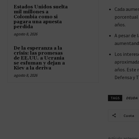
Estados Unidos suelta
Cada aument
mil millones a
porcentual 
Colombia como si
pagara una apuesta
años.
perdida
agosto 8, 2026
A pesar de 
aumentando 
De la esperanza a la
crisis: las promesas
Los interes
de EE.UU. a Ucrania
aproximadam
se esfuman y dejan a
Kiev a la deriva
años. Este 
agosto 8, 2026
Defensa y T
TAGS
DEUDA
Cuota
Artículo anterior