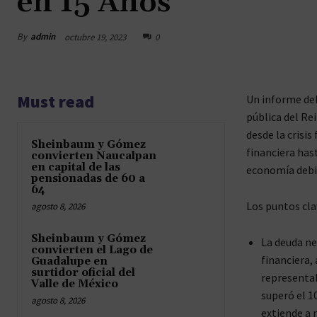
en 15 Años
By
admin
octubre 19, 2023
0
Must read
Un informe del
pública del Re
desde la crisis
Sheinbaum y Gómez
financiera hast
convierten Naucalpan
en capital de las
economía debil
pensionadas de 60 a
64
Los puntos cla
agosto 8, 2026
Sheinbaum y Gómez
La deuda ne
convierten el Lago de
financiera,
Guadalupe en
surtidor oficial del
representab
Valle de México
superó el 1
agosto 8, 2026
extiende a 