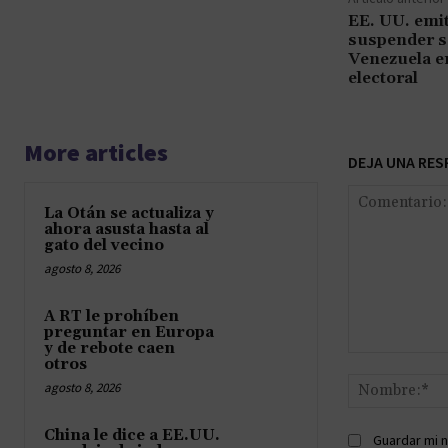
EE. UU. emit
suspender s
Venezuela e
electoral
More articles
DEJA UNA RES
La Otán se actualiza y
ahora asusta hasta al
gato del vecino
agosto 8, 2026
A RT le prohíben
preguntar en Europa
y de rebote caen
Comentario:
otros
agosto 8, 2026
China le dice a EE.UU.
Guardar mi n