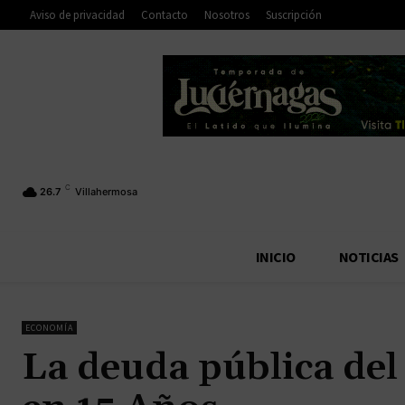
Aviso de privacidad
Contacto
Nosotros
Suscripción
C
26.7
Villahermosa
INICIO
NOTICIAS
ECONOMÍA
La deuda pública del