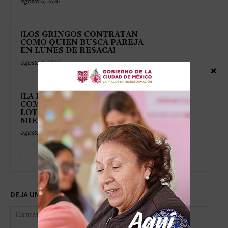
agosto 6, 2026
¡LOS GRINGOS CONTRATAN
COMO QUIEN BUSCA PAREJA
EN LUNES DE RESACA!
agosto 6, 2026
×
¡LA EUROZONA SE DISPARA
COMO QUIEN GANA LA
LOTERÍA PERO LE TIENEN
MIEDO A LA SUEGRA!
agosto 6, 2026
DEJA UNA RESPUESTA