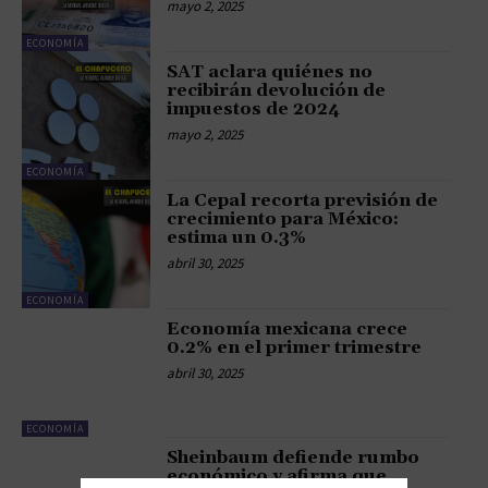
mayo 2, 2025
ECONOMÍA
SAT aclara quiénes no
recibirán devolución de
impuestos de 2024
mayo 2, 2025
ECONOMÍA
La Cepal recorta previsión de
crecimiento para México:
estima un 0.3%
abril 30, 2025
ECONOMÍA
Economía mexicana crece
0.2% en el primer trimestre
abril 30, 2025
ECONOMÍA
Sheinbaum defiende rumbo
económico y afirma que