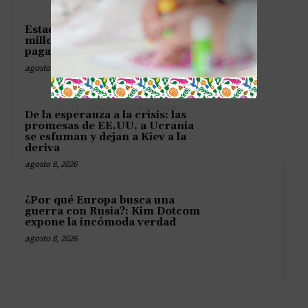
Estados Unidos suelta mil
millones a Colombia como si
pagara una apuesta perdida
agosto 8, 2026
TAG´S EL_CHAPUCERO PARK&RIDE
De la esperanza a la crisis: las
promesas de EE.UU. a Ucrania
se esfuman y dejan a Kiev a la
deriva
agosto 8, 2026
¿Por qué Europa busca una
guerra con Rusia?: Kim Dotcom
expone la incómoda verdad
agosto 8, 2026