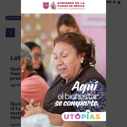
×
México sigue creciendo pese a
críticas internacionales
abril 29, 2025
ECONOMÍA
1
2
3
Latest news
Sheinbaum y Gómez convierten
Naucalpan en capital de las
pensionadas de 60 a 64
agosto 8, 2026
Sheinbaum y Gómez convierten
el Lago de Guadalupe en
surtidor oficial del Valle de
México
agosto 8, 2026