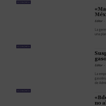
ECONOMÍA
«Maí
Méx
Editor
-
La germi
una pla
ECONOMÍA
Susp
gaso
Editor
-
La empr
gasolina
de Admin
ECONOMÍA
«Bde
no a