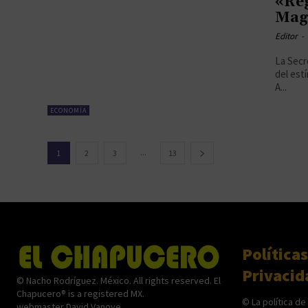
«Reg
Mag
Editor
-
La Secr
del est
A...
ECONOMÍA
...
1
2
3
13
Políticas
Privacid
© Nacho Rodríguez. México. All rights reserved. El
Chapucero® is a registered MX.
© La política de
webmaster David Vanoye