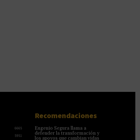
Recomendaciones
Eugenio Segura llama a
6665
defender la transformación y
5951
los apoyos que cambian vidas