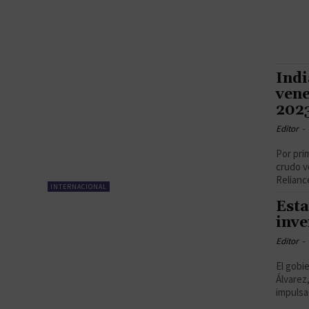
Indi
vene
202
Editor
-
Por pri
crudo v
Reliance
INTERNACIONAL
Esta
inve
Editor
-
El gobi
Álvarez
impulsad