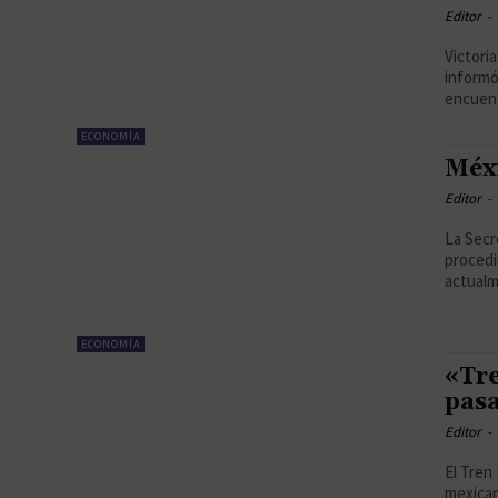
Editor
-
Victori
informó
encuent
ECONOMÍA
Méxi
Editor
-
La Secr
procedi
actualme
ECONOMÍA
«Tre
pasa
Editor
-
El Tren
mexican