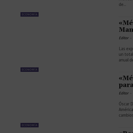
de...
ECONOMÍA
«Méx
Man
Editor
-
Las exp
un tota
anual de
ECONOMÍA
«Méx
para
Editor
-
Óscar D
América
cambios 
ECONOMÍA