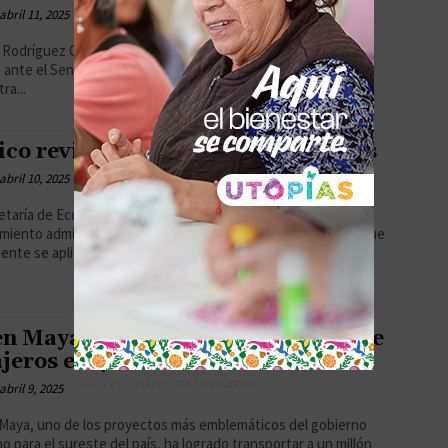
abril 11, 2025
a Rodríguez Ceja, gobernadora del Banco de México (BdeM),
 ante el Senado que la inflación en México ha bajado y ya se
ra...
co revisa cuota a bicicletas chinas
abril 10, 2025
etaría de Economía (SE) de México anunció el inicio de un
miento administrativo para revisar la cuota compensatoria que
nte se aplica a...
n Maya avanza: supera el millón de
jeros en 4 meses»
TAG´S EL_CHAPUCERO PARK&RIDE
abril 9, 2025
 Maya, uno de los proyectos más emblemáticos del gobierno
o para el sureste del país, ha logrado transportar a un millón