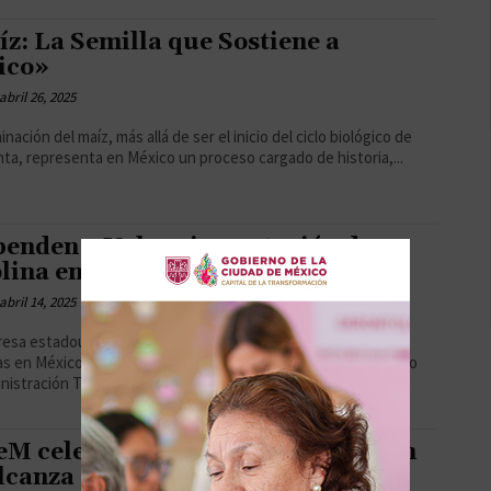
z: La Semilla que Sostiene a
ico»
abril 26, 2025
nación del maíz, más allá de ser el inicio del ciclo biológico de
nta, representa en México un proceso cargado de historia,...
enden a Valero importación de
lina en México
abril 14, 2025
esa estadounidense Valero, principal importador privado de
s en México, fue notificada el pasado 9 de abril por el Servicio
istración Tributaria...
M celebra baja inflación, pero aún
lcanza su meta»