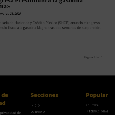
resa el estímulo a la gasolina
na»
marzo 28, 2025
etaría de Hacienda y Crédito Público (SHCP) anunció el regreso
ímulo fiscal a la gasolina Magna tras dos semanas de suspensión.
Página 1 de 13
 de
Secciones
Popular
ad
POLÍTICA
INICIO
INTERNACIONAL
LO NUEVO
 privacidad de