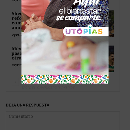
Sheinbaum inicia la
reforestación nacional y
convierte la tradición en rutina
anual
agosto 9, 2026
México Sub 20 reserva su
pasaporte olímpico y apunta a
otra medalla histórica
agosto 9, 2026
TAG´S EL_CHAPUCERO PARK&RIDE
DEJA UNA RESPUESTA