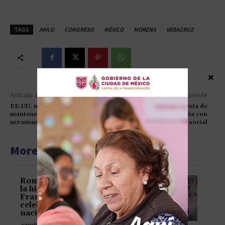
TAGS
AMLO
CONGRESO
MÉXICO
MORENA
VERACRUZ
×
Artículo anterior
Artículo siguiente
EE.UU. utiliza a Zelenski para
AMLO Abordará propuesta de
mantener vivo el conflicto
seguridad en Colombia con
ucraniano
enfoque preventivo y social
More articles
Romina Hinojosa pedalea hasta
la historia en el Tour de
Francia mientras el pelotón
celebra su primer romance
nacional
agosto 9, 2026