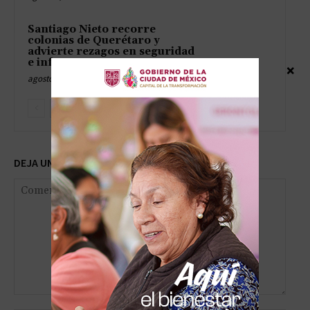
Santiago Nieto recorre
colonias de Querétaro y
advierte rezagos en seguridad
e infraestructura
×
agosto 5, 2026
DEJA UNA RESPUESTA
Comentario: