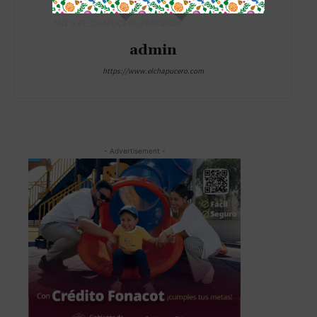
TAG´S EL_CHAPUCERO PARK&RIDE
admin
https://www.elchapucero.com
- Advertisement -