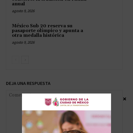
anual
agosto 9, 2026
México Sub 20 reserva su
pasaporte olímpico y apunta a
otra medalla histórica
agosto 9, 2026
DEJA UNA RESPUESTA
×