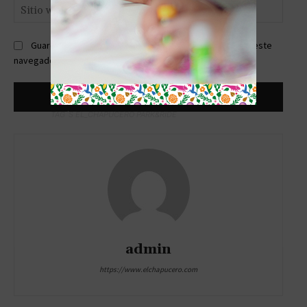
Sitio
web:
Guardar mi nombre, correo electrónico y sitio web en este
navegador la próxima vez que comente.
TAG´S EL_CHAPUCERO PARK&RIDE
admin
https://www.elchapucero.com