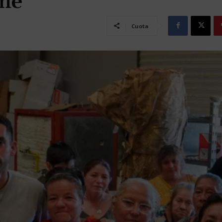
che
Cuota