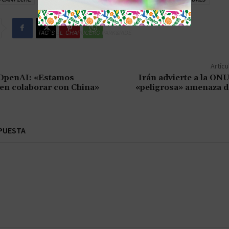
TAG´S EL_CHAPUCERO PARK&RIDE
Artícu
 OpenAI: «Estamos
Irán advierte a la ONU
 en colaborar con China»
«peligrosa» amenaza 
PUESTA