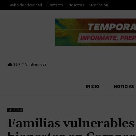
Aviso de privacidad
Contacto
Nosotros
Suscripción
C
26.7
Villahermosa
INICIO
NOTICIAS
POLÍTICA
Familias vulnerables