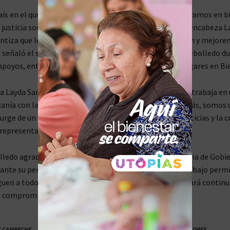
aís en el que sus riquezas permiten que todas y todos vivamos en b
 justicia social, por eso, el Gobierno de Campeche, que encabeza L
ntiza que los apoyos lleguen a quienes más lo necesitan y mejoren
a, señaló el secretario de Bienestar, Esteban Hinojosa Rebolledo du
apoyos, entre refrigeradores y camas del programa Hogares en Bi
 Layda Sansores San Román cuenta con un equipo que trabaja en 
anía con las y los ciudadanos. No somos un gobierno más, somos 
urge de un movimiento en el que se combaten las injusticias y la c
representa la esperanza de un futuro mejor, agregó.
ledo agradeció las gestiones realizadas por la secretaria de Gobie
nte su periodo como titular de Bienestar, ya que su trabajo permi
uen a todos los rincones del estado, labor a la que se dará contin
al compromiso del Gobierno Estatal.
 CAMPECHE
CAMPECHE
CAMPECHE COMPROMISO
LAYDA SANSORES