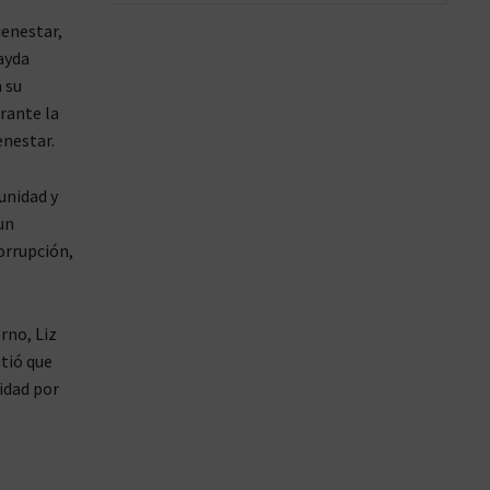
ienestar,
ayda
 su
rante la
enestar.
unidad y
un
orrupción,
rno, Liz
tió que
uidad por