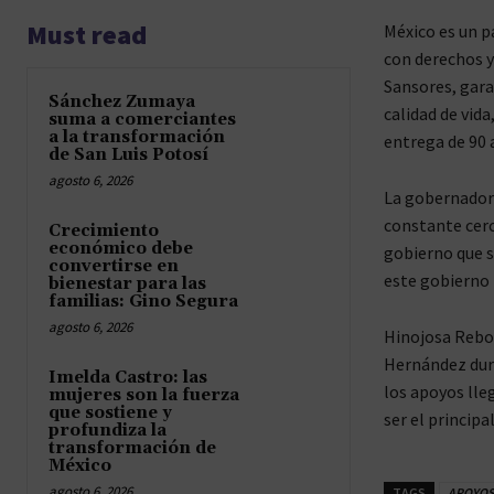
Must read
México es un p
con derechos y
Sansores, gara
Sánchez Zumaya
calidad de vid
suma a comerciantes
a la transformación
entrega de 90 
de San Luis Potosí
agosto 6, 2026
La gobernadora
constante cerc
Crecimiento
económico debe
gobierno que s
convertirse en
este gobierno 
bienestar para las
familias: Gino Segura
agosto 6, 2026
Hinojosa Rebol
Hernández dura
Imelda Castro: las
los apoyos lleg
mujeres son la fuerza
que sostiene y
ser el princip
profundiza la
transformación de
México
agosto 6, 2026
TAGS
APOYOS