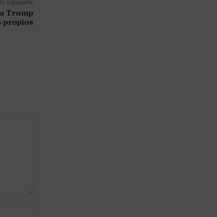
lo siguiente
 a Trump
s propios
Sitio