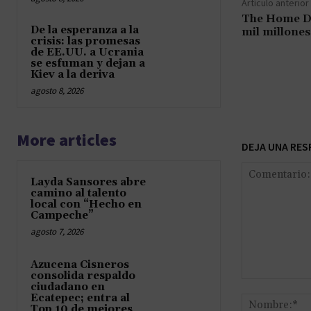
Artículo anterior
The Home De
De la esperanza a la
mil millone
crisis: las promesas
de EE.UU. a Ucrania
se esfuman y dejan a
Kiev a la deriva
agosto 8, 2026
More articles
DEJA UNA RES
Layda Sansores abre
camino al talento
local con “Hecho en
Campeche”
agosto 7, 2026
Azucena Cisneros
consolida respaldo
Comentario:
ciudadano en
Ecatepec; entra al
Top 10 de mejores