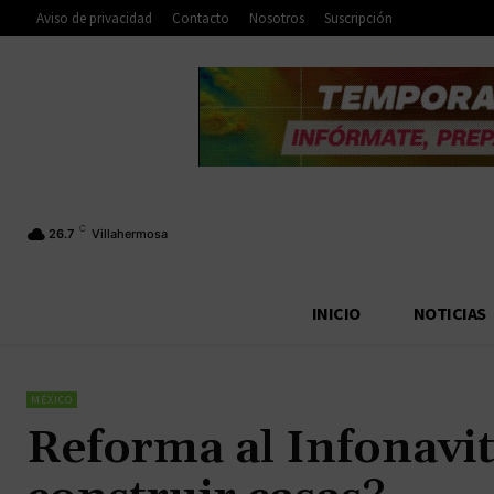
Aviso de privacidad
Contacto
Nosotros
Suscripción
C
26.7
Villahermosa
INICIO
NOTICIAS
MÉXICO
Reforma al Infonavi