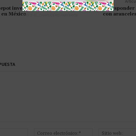
Artícu
pot invertirá más de
México podría responder
s en México
con arancele
TAG´S EL_CHAPUCERO PARK&RIDE
PUESTA
Nombre:*
Correo