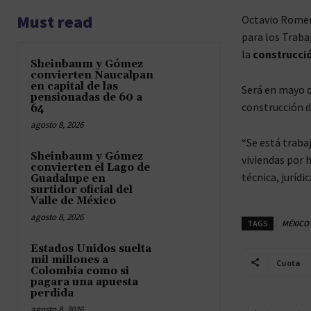
Must read
Octavio Romero
para los Trabaj
la
construcció
Sheinbaum y Gómez
convierten Naucalpan
en capital de las
Será en mayo q
pensionadas de 60 a
construcción 
64
agosto 8, 2026
“Se está traba
Sheinbaum y Gómez
viviendas por 
convierten el Lago de
técnica, jurídi
Guadalupe en
surtidor oficial del
Valle de México
agosto 8, 2026
TAGS
MÉXICO
Estados Unidos suelta
mil millones a
Cuota
Colombia como si
pagara una apuesta
perdida
agosto 8, 2026