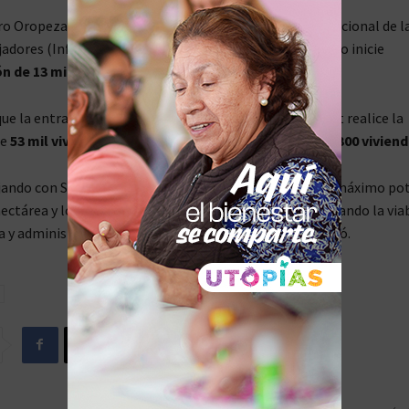
 Oropeza, director general del Instituto del Fondo Nacional de la
adores (Infonavit), informó que será el 1 de abril cuando inicie
n de 13 mil 500 viviendas
.
ue la entrada de operación de la constructora Infonavit realice la
de
53 mil viviendas
, mientras que en junio será de
7 mil 300 viviend
jando con SEDATU y autoridades locales para lograr el máximo pot
hectárea y los permisos correspondientes. Se está valorando la via
ca y administrativa de 23 reservas territoriales”, comentó.