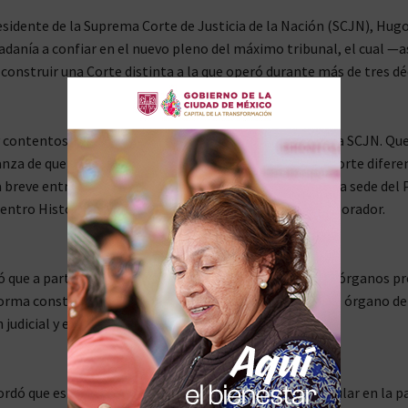
esidente de la Suprema Corte de Justicia de la Nación (SCJN), Hugo
dadanía a confiar en el nuevo pleno del máximo tribunal, el cual 
 construir una Corte distinta a la que operó durante más de tres dé
ontentos, estamos listos para iniciar actividades en la SCJN. Qu
anza de que vamos a trabajar para hacer una Suprema Corte diferen
 breve entrevista mientras se dirigía caminando hacia la sede del
 Centro Histórico, acompañado únicamente por un colaborador.
ó que a partir de este lunes entrarán en vigor todos los órganos pr
orma constitucional al Poder Judicial: la nueva Corte, el órgano de
judicial y el tribunal de disciplina.
rdó que esta tarde los ministros electos por voto popular en la p