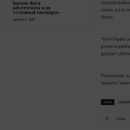
elección judici
lanzan dura
advertencia a su
noche, en la s
«criminal enemigo»
Pardo.
agosto 6, 2026
“En el Poder J
primera piedra
justicia”, afirm
Finalmente, su
respeto: “una 
TAGS
CIUDAD
Cuota