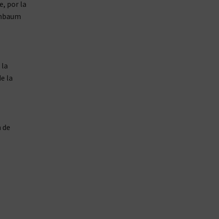
e, por la
einbaum
 la
e la
n de