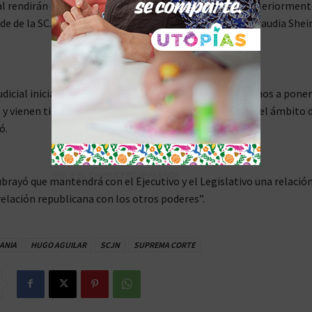
al rendirán protesta en el Senado de la República y, posteriorment
ede de la SCJN, en un acto al que asistirá la presidenta Claudia Sh
udicial iniciamos una nueva etapa. Hoy arrancamos, vamos a poner
 y vienen tiempos mejores para el pueblo de México en el ámbito d
ó.
TAG´S EL_CHAPUCERO PARK&RIDE
brayó que mantendrá con el Ejecutivo y el Legislativo una relació
relación republicana con los otros poderes”.
ANIA
HUGO AGUILAR
SCJN
SUPREMA CORTE