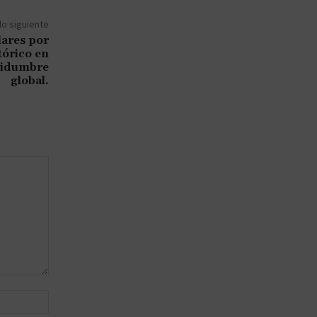
lo siguiente
lares por
tórico en
rtidumbre
global.
Sitio
web: