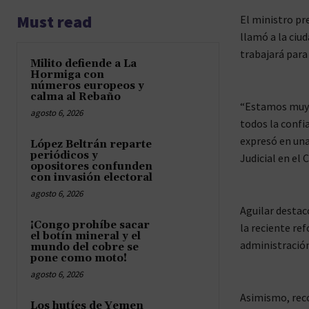
Must read
El ministro pr
llamó a la ciu
trabajará para
Milito defiende a La
Hormiga con
números europeos y
calma al Rebaño
“Estamos muy c
agosto 6, 2026
todos la confi
expresó en una
López Beltrán reparte
periódicos y
Judicial en el
opositores confunden
con invasión electoral
agosto 6, 2026
Aguilar destac
¡Congo prohíbe sacar
la reciente ref
el botín mineral y el
administración 
mundo del cobre se
pone como moto!
agosto 6, 2026
Asimismo, reco
Los hutíes de Yemen