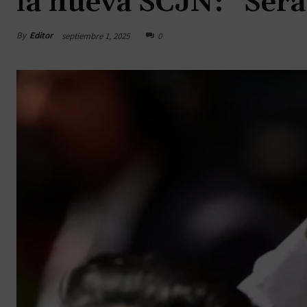
la nueva SCJN: “Será
By
Editor
septiembre 1, 2025
0