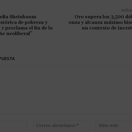
Artícu
udia Sheinbaum
Oro supera los 3,500 dó
stórica de pobreza y
onza y alcanza máximo his
 y proclama el fin de la
un contexto de ince
he neoliberal”
PUESTA
Nombre:*
Correo
electrónico:*