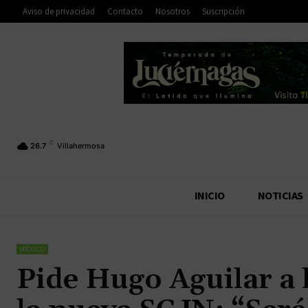
Aviso de privacidad
Contacto
Nosotros
Suscripción
C
26.7
Villahermosa
INICIO
NOTICIAS
MÉXICO
Pide Hugo Aguilar a 