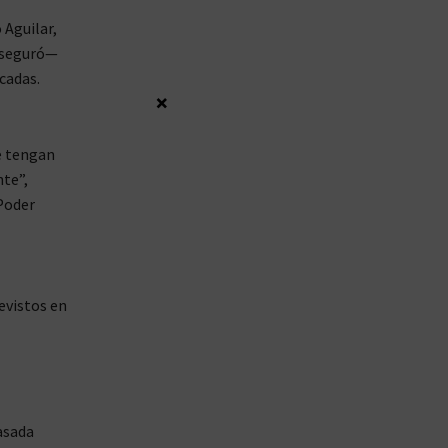
 Aguilar,
—aseguró—
cadas.
×
e tengan
te”,
 Poder
evistos en
asada