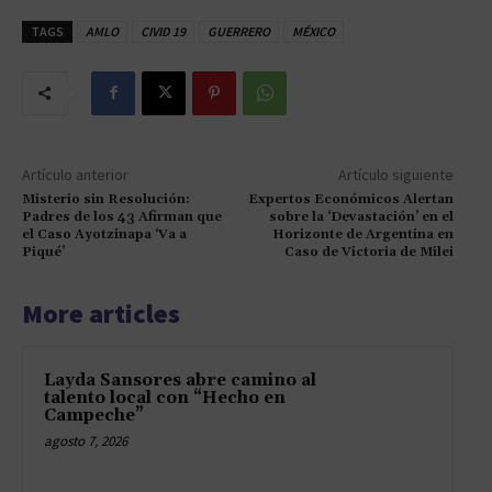
TAGS
AMLO
CIVID 19
GUERRERO
MÉXICO
Artículo anterior
Artículo siguiente
Misterio sin Resolución:
Expertos Económicos Alertan
Padres de los 43 Afirman que
sobre la ‘Devastación’ en el
el Caso Ayotzinapa ‘Va a
Horizonte de Argentina en
Piqué’
Caso de Victoria de Milei
More articles
Layda Sansores abre camino al
talento local con “Hecho en
Campeche”
agosto 7, 2026