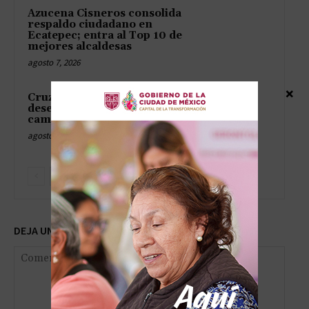
Azucena Cisneros consolida
respaldo ciudadano en
Ecatepec; entra al Top 10 de
mejores alcaldesas
agosto 7, 2026
×
Cruz Pérez Cuéllar acusa
desesperación del PAN por
campaña contra Morena
agosto 7, 2026
DEJA UNA RESPUESTA