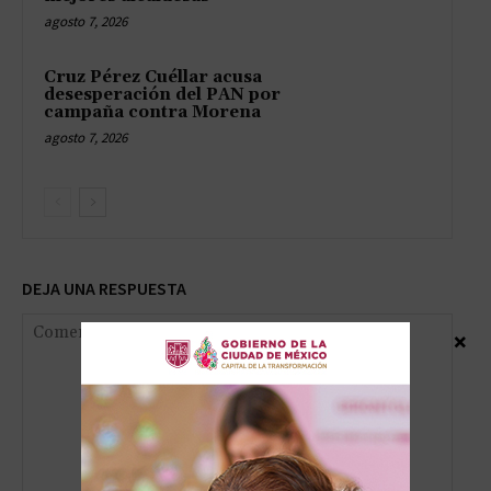
agosto 7, 2026
Cruz Pérez Cuéllar acusa
desesperación del PAN por
campaña contra Morena
agosto 7, 2026
DEJA UNA RESPUESTA
×