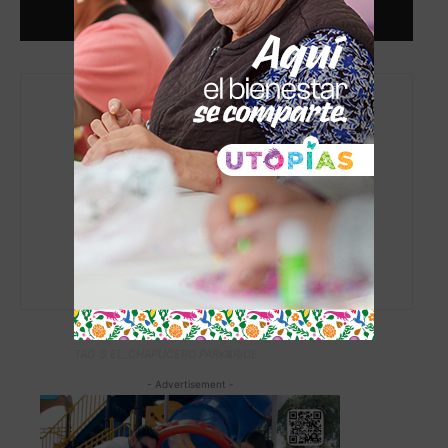
admin
https://www.elchapucero.com
TAG´S EL_CHAPUCERO PARK&RIDE
- Advertisement -