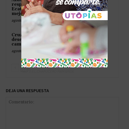
respaldo ciudadano en
Ecatepec; entra al Top 10 de
mejores alcaldesas
agosto 7, 2026
Cruz Pérez Cuéllar acusa
desesperación del PAN por
campaña contra Morena
agosto 7, 2026
TAG´S EL_CHAPUCERO PARK&RIDE
DEJA UNA RESPUESTA