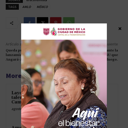
TAGS
AMLO
MÉXICO
×
Artículo anterior
Artículo siguiente
Queda programada la fecha de
Israel reacciona ante la
lanzamiento del cohete ruso
resolución de la ONU que
Angará-A5.
demanda un alto el fuego.
More articles
Layda Sansores abre camino al
talento local con “Hecho en
Campeche”
agosto 7, 2026
Azucena Cisneros consolida