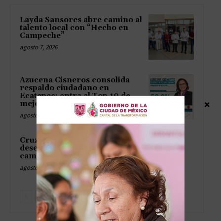
Layda Sansores abre camino al
talento local con “Hecho en
Campeche”
agosto 7, 2026
Azucena Cisneros consolida
respaldo ciudadano en
Ecatepec; entra al Top 10 de
×
mejores alcaldesas
agosto 7, 2026
Cruz Pérez Cuéllar acusa
desesperación del PAN por
campaña contra Morena
agosto 7, 2026