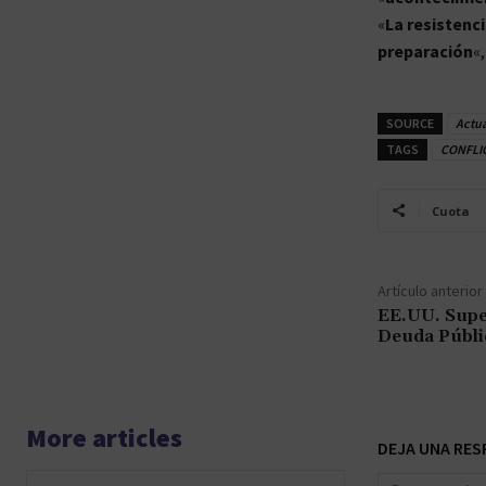
«
La resistenci
preparación
«
SOURCE
Actu
TAGS
CONFLI
Cuota
Artículo anterior
EE.UU. Super
Deuda Públi
More articles
DEJA UNA RES