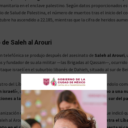
humanitaria en el enclave palestino. Según datos proporcionados e
io de Salud de Palestina, el número de muertos tras el inicio del co
tubre ha ascendido a 22.185, mientras que la cifra de heridos aume
 de Saleh al Arouri
n telefónica se produjo después del asesinato de
Saleh al Arouri
,
 y fundador de su ala militar —las Brigadas al Qassam—, ocurrido
aque israelí en el suburbio libanés de Dahieh, situado al sur de Bei
stro del Líbano, Najib Mikati, condenó el ataque calificándolo co
 israelí»
, que «
tiene como objetivo arrastrar al Líbano a una n
ones a la luz de los continuos ataques diarios en el sur del pa
anización chiita Hezbolá emitió un comunicado en el que indicó qu
aleh al Arouri es considerado un
«ataque peligroso contra el Líb
to en el curso de la guerra que no quedará sin respuesta ni c