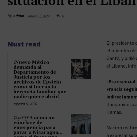
situación en el Lí
By
admin
enero 3, 2024
0
Must read
El presidente 
el miembro del
Gantz, y pidió 
¡Nuevo México
el Líbano, inf
demanda al
Departamento de
Justicia por los
«
Era esencial
archivos de Epstein
como si fueran la
Francia segui
herencia familiar que
indirectament
nadie quiere abrir!
agosto 5, 2026
llamamiento a 
Hamás.
¡La OEA arma un
cónclave de
Macron reafirm
emergencia para
parar a Nicaragua…
a expresar su 