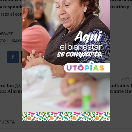
a responderá y está en los niveles más altos de disposición y
, reza el comunicado.
alidadRT
CTO
FRANCIA
ISRAEL
Líbano
Artícu
a los 34 Billones de
AMLO Destaca Resultados P
ca: Alarma Financiera
en Seguridad durante Re
PUESTA
TAG´S EL_CHAPUCERO PARK&RIDE