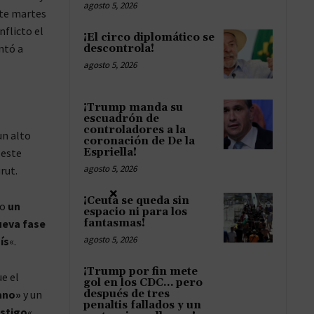
agosto 5, 2026
ste martes
nflicto el
¡El circo diplomático se
ntó a
descontrola!
agosto 5, 2026
¡Trump manda su
escuadrón de
controladores a la
 un alto
coronación de De la
 este
Espriella!
agosto 5, 2026
rut.
×
¡Ceuta se queda sin
mo
un
espacio ni para los
ueva fase
fantasmas!
agosto 5, 2026
ís
«.
¡Trump por fin mete
e el
gol en los CDC… pero
ano»
y un
después de tres
penaltis fallados y un
astigo
«.