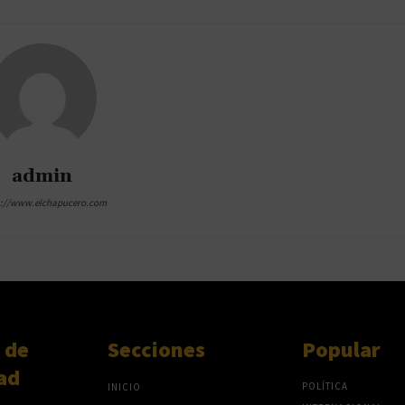
admin
s://www.elchapucero.com
 de
Secciones
Popular
ad
POLÍTICA
INICIO