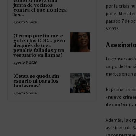
como si fuera una
junta de vecinos
por la crisis 
contra el que no riega
por el Minister
las...
pasado 7 de oc
agosto 5, 2026
57.035.
¡Trump por fin mete
gol en los CDC… pero
Asesinato
después de tres
penaltis fallados y un
vestuario en llamas!
La conversació
agosto 5, 2026
cargo de Hamás
martes en un at
¡Ceuta se queda sin
espacio ni para los
fantasmas!
El primer mini
agosto 5, 2026
«nuevo crimen
de confrontaci
Además, la org
asesinato de S
«
acontecimien