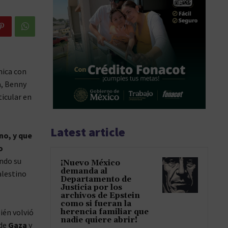
nica con
a, Benny
ticular en
Latest article
no, y que
o
ando su
¡Nuevo México
demanda al
alestino
Departamento de
Justicia por los
archivos de Epstein
como si fueran la
ién volvió
herencia familiar que
nadie quiere abrir!
 de
Gaza
y