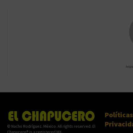
http
Políticas
Privacid
© Nacho Rodríguez. México. All rights reserved. El
Chapucero® is a registered MX.