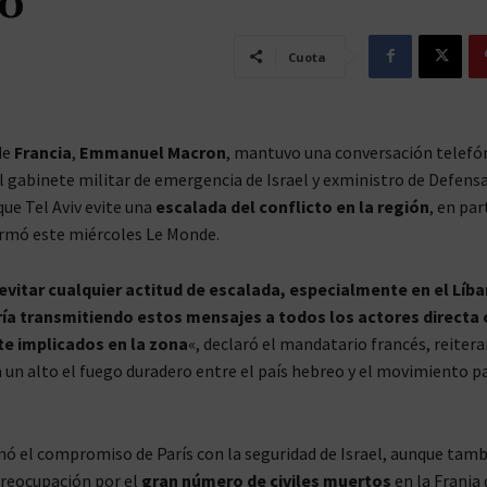
bano
Cuota
de
Francia
,
Emmanuel Macron
, mantuvo una conversación telefó
 gabinete militar de emergencia de Israel y exministro de Defens
que Tel Aviv evite una
escalada del conflicto en la región
, en par
ormó este miércoles Le Monde.
 evitar cualquier actitud de escalada, especialmente en el Líba
ría transmitiendo estos mensajes a todos los actores directa 
e implicados en la zona
«, declaró el mandatario francés, reiter
un alto el fuego duradero entre el país hebreo y el movimiento p
ó el compromiso de París con la seguridad de Israel, aunque tamb
preocupación por el
gran número de civiles muertos
en la Franja