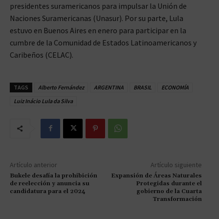
presidentes suramericanos para impulsar la Unión de
Naciones Suramericanas (Unasur). Por su parte, Lula
estuvo en Buenos Aires en enero para participar en la
cumbre de la Comunidad de Estados Latinoamericanos y
Caribeños (CELAC).
TAGS
Alberto Fernández
ARGENTINA
BRASIL
ECONOMÍA
Luiz Inácio Lula da Silva
Artículo anterior
Artículo siguiente
Bukele desafía la prohibición
Expansión de Áreas Naturales
de reelección y anuncia su
Protegidas durante el
candidatura para el 2024
gobierno de la Cuarta
Transformación