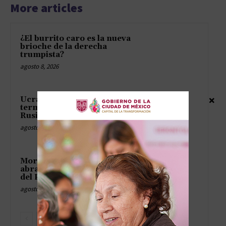
More articles
¿El burrito caro es la nueva
brioche de la derecha
trumpista?
agosto 8, 2026
×
Ucrania jura no tocar más la
terminal del petróleo kazajo en
Rusia
agosto 8, 2026
Moraes deja a Bolsonaro sin
abrazos de sus hijos en el Día
del Padre
agosto 8, 2026