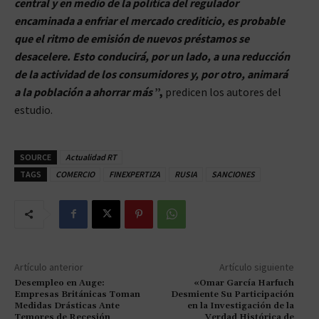
central y en medio de la política del regulador
encaminada a enfriar el mercado crediticio, es probable
que el ritmo de emisión de nuevos préstamos se
desacelere. Esto conducirá, por un lado, a una reducción
de la actividad de los consumidores y, por otro, animará
a la población a ahorrar más
”,
predicen los autores del
estudio.
SOURCE
Actualidad RT
TAGS
COMERCIO
FINEXPERTIZA
RUSIA
SANCIONES
Artículo anterior
Artículo siguiente
Desempleo en Auge:
«Omar García Harfuch
Empresas Británicas Toman
Desmiente Su Participación
Medidas Drásticas Ante
en la Investigación de la
Temores de Recesión
Verdad Histórica de