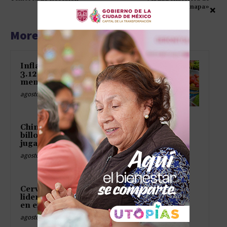
Ayotzinapa»
×
More articles
Inflación en México baja a
3.12% en julio y alcanza su
menor nivel en casi seis años
agosto 8, 2026
China deja temblando los
billones de Occidente con una
jugada de abuela taimada
agosto 8, 2026
Cerveza mexicana conserva
liderazgo mundial pese a caída
en exportaciones
agosto 8, 2026