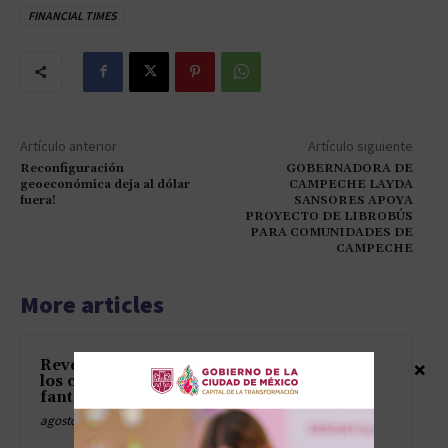
FINANCIAL TIMES
Artículo anterior
Artículo siguiente
Reconfiguración
GOBERNADORA DE
geoeconómica deja al dólar
CAMPECHE LAYDA
fuera!
SANSORES APOYA
PROYECTO DE LIBROBÚS
PARA COMUNIDADES DE
CAMPECHE
More articles
Revelan el tren del terror en
×
los centros del ICE y hasta los
fantasmas piden asilo
agosto 9, 2026