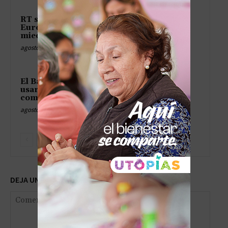
RT se queda sin micrófono en
Europa y hasta el eco tiene
miedo de hablar
agosto 9, 2026
El Banco Mundial aconseja
usar IA barata o quedarse
como en la era de las cavernas
agosto 9, 2026
DEJA UNA RESPUESTA