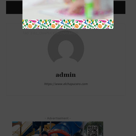
TAG´S EL_CHAPUCERO PARK&RIDE
admin
https://www.elchapucero.com
- Advertisement -