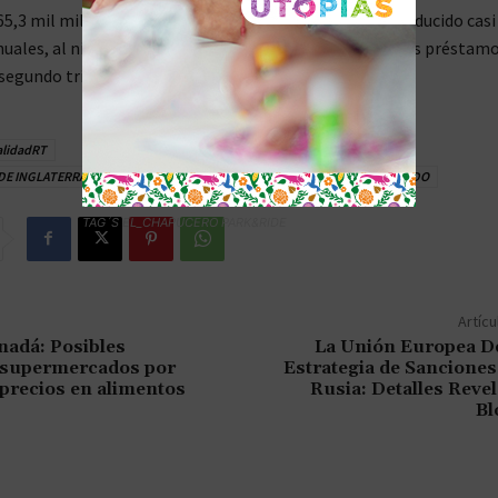
65,3 mil millones de dólares. El endeudamiento se ha reducido casi
uales, al nivel más bajo desde lo peor del colapso de los préstam
 segundo trimestre de 2020.
alidadRT
DE INGLATERRA
COLAPSO HIPOTECARIO
INFLACIÓN
REINO UNIDO
TAG´S EL_CHAPUCERO PARK&RIDE
Artícu
nadá: Posibles
La Unión Europea De
 supermercados por
Estrategia de Sanciones
precios en alimentos
Rusia: Detalles Reve
Bl