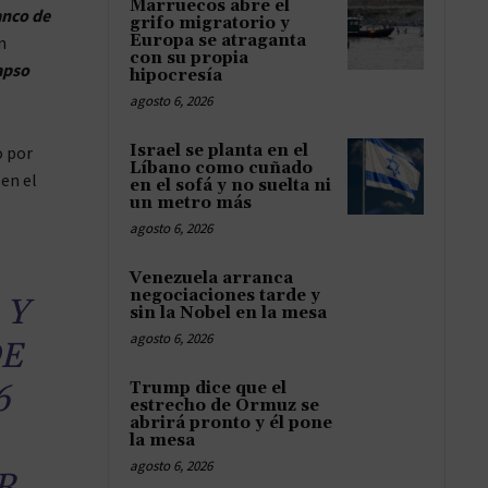
Marruecos abre el
anco de
grifo migratorio y
Europa se atraganta
n
con su propia
apso
hipocresía
agosto 6, 2026
Israel se planta en el
o por
Líbano como cuñado
 en el
en el sofá y no suelta ni
un metro más
agosto 6, 2026
Venezuela arranca
negociaciones tarde y
 Y
sin la Nobel en la mesa
agosto 6, 2026
DE
6
Trump dice que el
estrecho de Ormuz se
abrirá pronto y él pone
la mesa
agosto 6, 2026
R