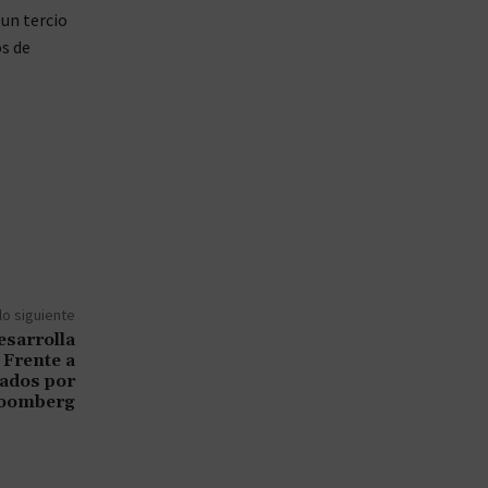
 un tercio
os de
lo siguiente
sarrolla
 Frente a
lados por
oomberg