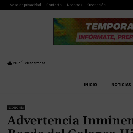
Aviso de privacidad
Contacto
Nosotros
Suscripción
C
26.7
Villahermosa
INICIO
NOTICIAS
ECONOMÍA
Advertencia Inminen