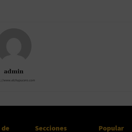
admin
s://www.elchapucero.com
 de
Secciones
Popular