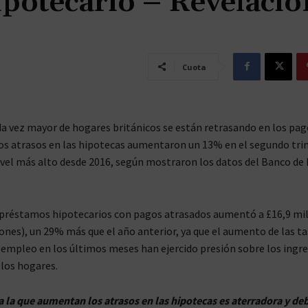
ipotecario – Revelació
Cuota
 vez mayor de hogares británicos se están retrasando en los pag
os atrasos en las hipotecas aumentaron un 13% en el segundo tri
ivel más alto desde 2016, según mostraron los datos del Banco de 
s préstamos hipotecarios con pagos atrasados ​​aumentó a £16,9 mi
lones), un 29% más que el año anterior, ya que el aumento de las ta
esempleo en los últimos meses han ejercido presión sobre los ingr
 los hogares.
a la que aumentan los atrasos en las hipotecas es aterradora y deb