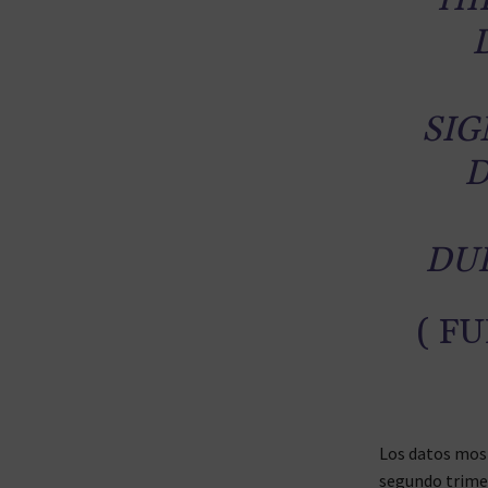
SIG
D
DU
( F
Los datos mos
segundo trimes