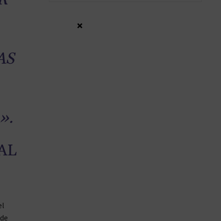
×
AS
».
AL
el
 de