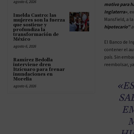
agosto 6, 2026
motivo para ha
Inglaterra»
,
ex
Imelda Castro: las
Mansfield, a l
mujeres son la fuerza
que sostiene y
hipotecario”
a
profundiza la
transformación de
México
El Banco de In
agosto 6, 2026
contener el au
país. Sin emba
Ramírez Bedolla
reembolsar, ya
interviene dren
Itzícuaro para frenar
inundaciones en
Morelia
«ES
agosto 6, 2026
SA
EM
M
HI