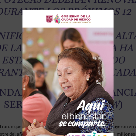
DURANTE LOS PRÓXIMOS 12
MESES A TASAS
NIFICATIVAMENTE MÁS ALT
E LAS QUE CUALQUIERA HA
ESTADO ACOSTUMBRADO
RANTE MÁS DE UNA DÉCADA
UNDADOR DE SHAW FINANCI
SERVICES
, LEWIS SHAW
)
traron que los préstamos hipotecarios también disminuyeron en 
tre del año, con los anticipos brutos cayendo en 7,8 mil millones