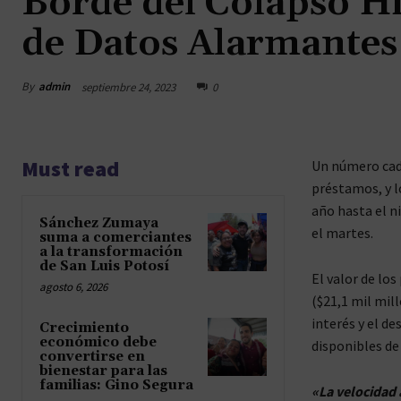
Borde del Colapso H
de Datos Alarmantes
By
admin
septiembre 24, 2023
0
Must read
Un número cada
préstamos, y l
año hasta el n
Sánchez Zumaya
el martes.
suma a comerciantes
a la transformación
de San Luis Potosí
El valor de lo
agosto 6, 2026
($21,1 mil mil
interés y el d
Crecimiento
económico debe
disponibles de
convertirse en
bienestar para las
familias: Gino Segura
«La velocidad 