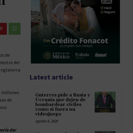
n
os de
mestre del
Inglaterra
Latest article
l millones
Guterres pide a Rusia y
sas de
Ucrania que dejen de
bombardear civiles
esos
como si fuera un
videojuego
agosto 6, 2026
ería dar