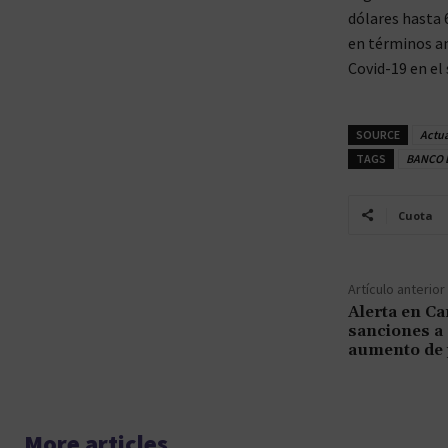
dólares hasta 
en términos an
Covid-19 en el
SOURCE
Actu
TAGS
BANCO 
Cuota
Artículo anterior
Alerta en Ca
sanciones a
aumento de 
More articles