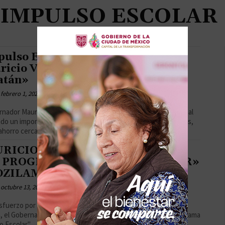
IMPULSO ESCOLAR
pulso Escolar: Compromiso de
icio Vila con la Educación en
atán»
febrero 1, 2024
rnador Mauricio Vila, apoya el programa #ImpulsoEscolar el cual
ado un importante alivio económico para las familias yucatecas,
ahorro cercano...
RICIO VILA ENTREGA APOYOS
 PROGRAMA «IMPULSO ESCOLAR»
DZILAM DE BRAVO
octubre 13, 2023
sfuerzo por fortalecer la educación en todo el estado de
, el Gobernador Mauricio Vila Dosal entregó apoyos del programa
 Escolar"...