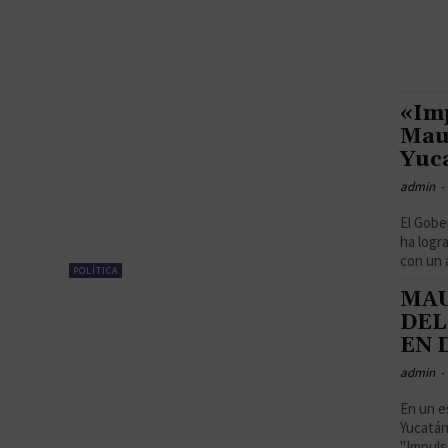
«Im
Maur
Yuc
admin
-
El Gobe
ha logr
con un 
POLÍTICA
MAU
DEL
EN 
admin
-
En un e
Yucatán
"Impulso