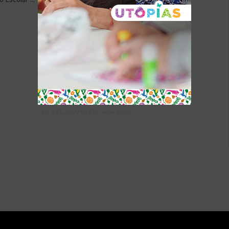
TAG´S EL_CHAPUCERO PARK&RIDE