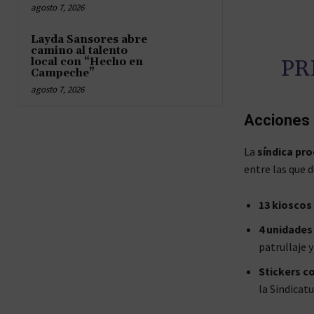
agosto 7, 2026
Layda Sansores abre
camino al talento
PR
local con “Hecho en
Campeche”
agosto 7, 2026
Acciones 
La
síndica pro
entre las que 
13 kioscos
4 unidades
patrullaje y
Stickers c
la Sindicat