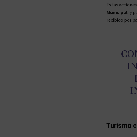
Estas acciones
Municipal
, y 
recibido por pa
CO
I
I
Turismo 