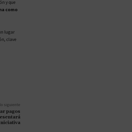
ón y que
ana como
un lugar
ón, clave
lo siguiente
lar pagos
resentará
iniciativa