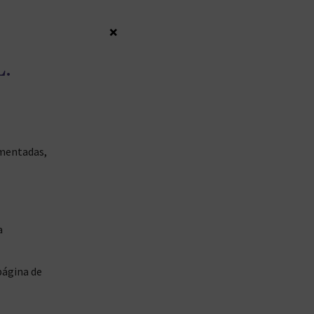
×
.
ementadas,
a
página de