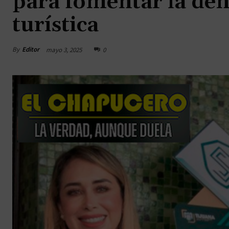
para fomentar la den
turística
By
Editor
mayo 3, 2025
0