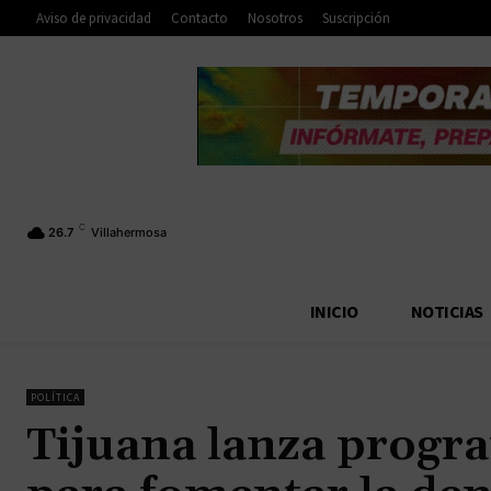
Aviso de privacidad
Contacto
Nosotros
Suscripción
C
26.7
Villahermosa
INICIO
NOTICIAS
POLÍTICA
Tijuana lanza progr