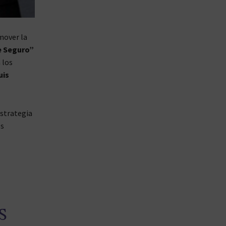
omover la
e Seguro”
 los
uis
estrategia
os
S