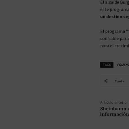
El alcalde Bur
este programa 
un destino se
El programa
“
confiable para
para el crecimi
TAGS
FOMENT
Cuota
Artículo anterior
Sheinbaum a
información