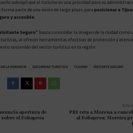
gueño subrayó que el turismo es una prioridad para su administraci
forma parte de una visión de largo plazo para
posicionar a Tiju
guro y accesible
.
Visitante Seguro”
busca consolidar la imagen de la ciudad como 
 turistas, al ofrecer herramientas efectivas de protección y atenci
ento sostenido del sector turístico en la región.
AR LA DENUNCIA
SEGURIDAD TURISTICA
TIJUANA
VISITANTE SEGURO
Artícu
nuncia apertura de
PRI reta a Morena a cance
 sobre el Fobaproa
al Fobaproa; Moreira p