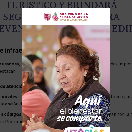
TURÍSTICO Y BRINDARÁ
SEGURIDAD DE MANERA
EVENTIVA”, SEÑALÓ EL EDIL
e infraestructura del programa
curadora, Teresita Balderas Beltrán
, detalló las medidas impl
destacan:
 de atención
en delegaciones y zonas clave de la ciudad.
 móviles
con personal capacitado y debidamente identificado par
 atención directa.
on códigos QR
en establecimientos turísticos que enlazan con la 
ura Procuradora, facilitando denuncias en tiempo real.