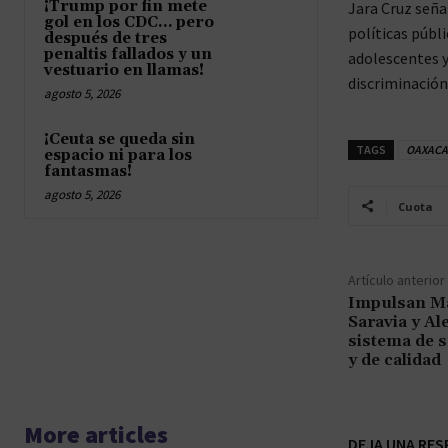
¡Trump por fin mete
Jara Cruz señal
gol en los CDC… pero
políticas públ
después de tres
penaltis fallados y un
adolescentes y
vestuario en llamas!
discriminación 
agosto 5, 2026
¡Ceuta se queda sin
TAGS
OAXACA
espacio ni para los
fantasmas!
agosto 5, 2026
Cuota
Artículo anterior
Impulsan Ma
Saravia y Al
sistema de s
y de calidad
More articles
DEJA UNA RES