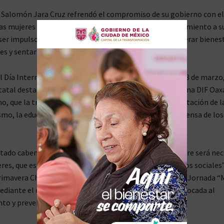
 Salomón Jara Cruz refrendó el compromiso de su gobierno con el
las mujeres en diversos ámbitos, partiendo del reconocimiento a s
 ser impulsoras de su propio empoderamiento, por generar bienes
s y sentar las bases de un Oaxaca más justo.
l Día Internacional de la Mujer que se conmemora este 8 de marzo,
atal destacó junto a la Presidenta Honoraria del Sistema DIF Oax
o, que la transformación de Oaxaca avanza con la aportación de l
smo, la educación, en la ciencia, arte, la salud y en la defensa de lo
tado caben todas las formas de ser y de pensar, y siempre será nec
res, que es de la reivindicación histórica por sus derechos sociales
rimavera Cho Ndobá, durante la puesta en marcha de la Jornada “M
mediante el cual se brindarán servicios e información enfocada al
 y prevención de la violencia de este sector.