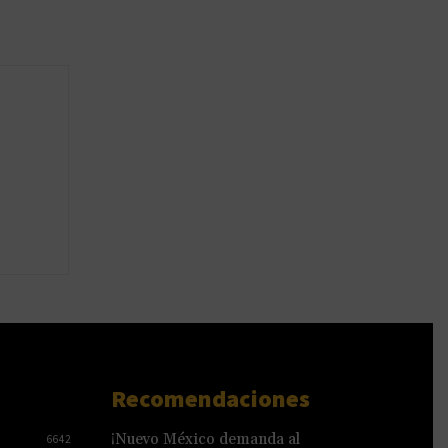
Recomendaciones
¡Nuevo México demanda al
6642