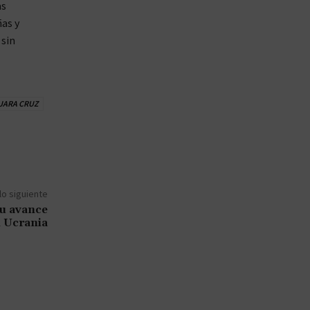
as
ñas y
 sin
JARA CRUZ
lo siguiente
su avance
 Ucrania