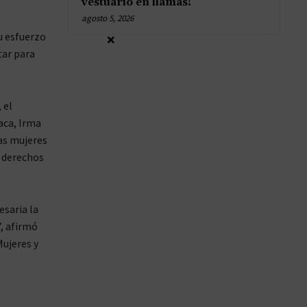
vestuario en llamas!
agosto 5, 2026
u esfuerzo
×
tar para
 el
aca, Irma
as mujeres
s derechos
esaria la
”, afirmó
ujeres y