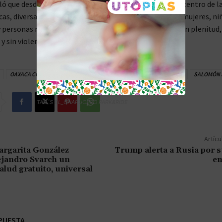
ó que desde el inicio de su gobierno se ha puesto en el centro de l
icas, diversas acciones encaminadas al bienestar de las mujeres, ni
 personas mayores, para que crezcan libres y seguras, en plenitud,
y sin violencia.
OAXACA COMPROMISO
OAXACA DESARROLLO
OAXACA SALUD
SALOMÓN 
TAG´S EL_CHAPUCERO PARK&RIDE
Artícu
rgarita González
Trump alerta a Rusia por 
ejandro Svarch un
en
alud gratuito, universal
PUESTA