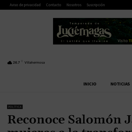
Aviso de privacidad
Contacto
Nosotros
Suscripción
C
26.7
Villahermosa
INICIO
NOTICIAS
POLÍTICA
Reconoce Salomón Ja