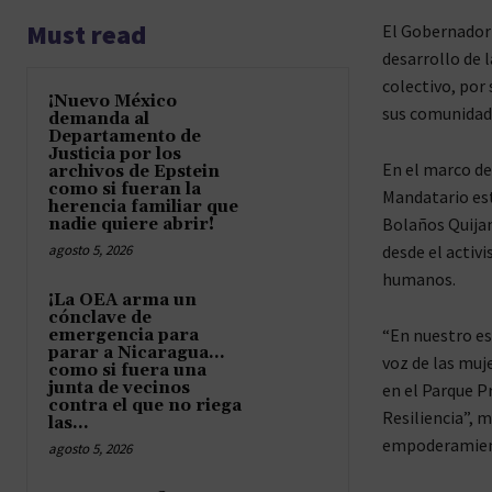
Must read
El Gobernador
desarrollo de 
colectivo, por
¡Nuevo México
sus comunidade
demanda al
Departamento de
Justicia por los
En el marco de
archivos de Epstein
como si fueran la
Mandatario est
herencia familiar que
Bolaños Quijan
nadie quiere abrir!
agosto 5, 2026
desde el activi
humanos.
¡La OEA arma un
cónclave de
“En nuestro es
emergencia para
parar a Nicaragua…
voz de las muje
como si fuera una
junta de vecinos
en el Parque P
contra el que no riega
Resiliencia”, 
las...
empoderamiento
agosto 5, 2026