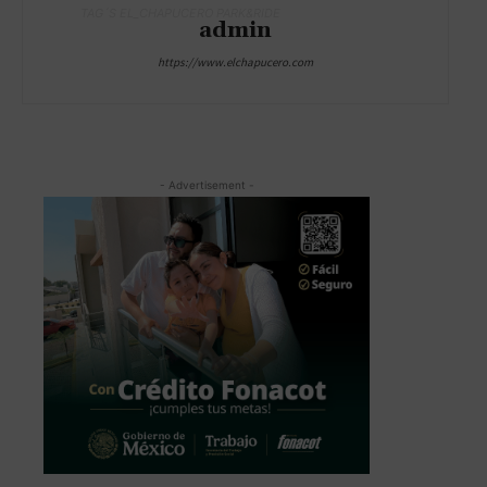
TAG´S EL_CHAPUCERO PARK&RIDE
admin
https://www.elchapucero.com
- Advertisement -