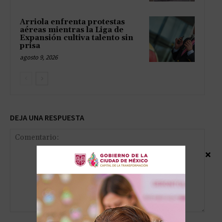
Arriola enfrenta protestas
aéreas mientras la Liga de
Expansión cultiva talento sin
prisa
agosto 9, 2026
DEJA UNA RESPUESTA
×
Comentario: