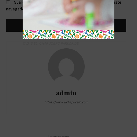
Guardar mi nombre, correo electrónico y sitio web en este
navegador la próxima vez que comente.
TAG´S EL_CHAPUCERO PARK&RIDE
admin
https://www.elchapucero.com
- Advertisement -