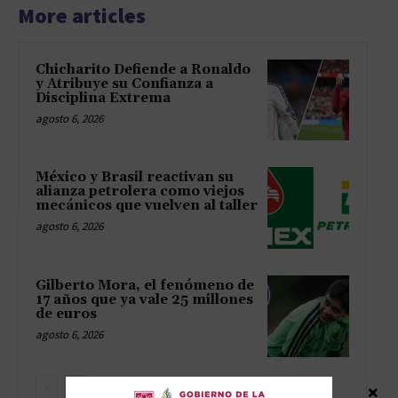
More articles
Chicharito Defiende a Ronaldo
y Atribuye su Confianza a
Disciplina Extrema
agosto 6, 2026
México y Brasil reactivan su
alianza petrolera como viejos
mecánicos que vuelven al taller
agosto 6, 2026
Gilberto Mora, el fenómeno de
17 años que ya vale 25 millones
de euros
agosto 6, 2026
×