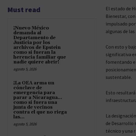
Must read
El estado de H
Bienestar, con
impulsado por 
¡Nuevo México
algunas de las 
demanda al
Departamento de
Justicia por los
Con esto y baj
archivos de Epstein
como si fueran la
significativa 
herencia familiar que
fomentando el 
nadie quiere abrir!
agosto 5, 2026
posicionamient
sustentable.
¡La OEA arma un
cónclave de
Esto resultará
emergencia para
parar a Nicaragua…
infraestructura
como si fuera una
junta de vecinos
contra el que no riega
La designación
las...
de Desarrollo n
agosto 5, 2026
técnico y una 