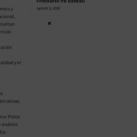
vestuario en llamas!
mico y
agosto 5, 2026
cional,
×
esaltan
ncial.
ración
lidad y el
de
istrativas.
stos Polos
 análisis
llo.