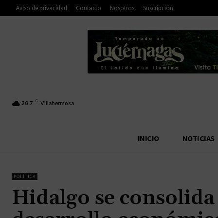
Aviso de privacidad
Contacto
Nosotros
Suscripción
C
26.7
Villahermosa
INICIO
NOTICIAS
POLÍTICA
Hidalgo se consolid