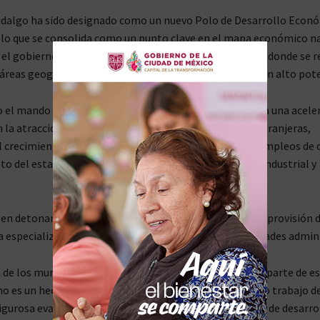
idalgo ha sido designado como un nuevo Polo de Desarrollo Econó
 lo que se consolida como un punto clave en el mapa económico na
el gobierno federal, a través del Plan México, proyecto donde se r
áreas geográficas específicas de la entidad que tienen un alto pote
o el mando el del gobernador, Julio Menchaca, se espera una acele
en la atracción de inversiones tanto nacionales como extranjeras,
crecimiento económico sostenido, la generación de empleos de ca
o del estado como referente en desarrollo logístico, industrial y
 en detonar los sectores económicos clave mediante la provisión 
 especializada, beneficios fiscales focalizados y facilidades admin
 de los municipios de Zapotlán y Tula en Hidalgo como parte de e
o es un hecho fortuito. Es el resultado de un exhaustivo trabajo de
rigurosa evaluación de diversos polígonos con potencial de desarro