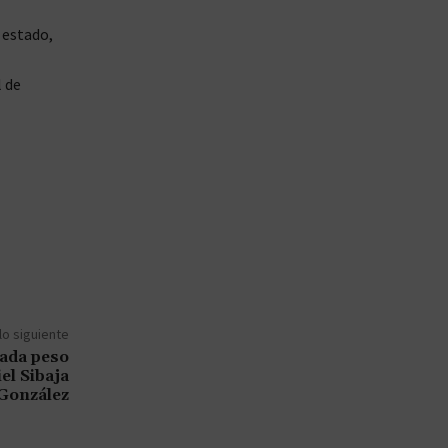
 estado,
l de
lo siguiente
ada peso
el Sibaja
González