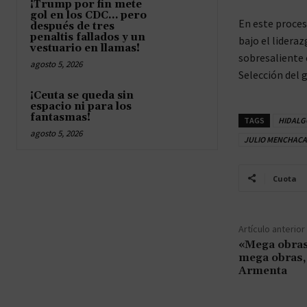
¡Trump por fin mete
gol en los CDC… pero
En este proces
después de tres
penaltis fallados y un
bajo el lidera
vestuario en llamas!
sobresaliente 
agosto 5, 2026
Selección del 
¡Ceuta se queda sin
espacio ni para los
fantasmas!
TAGS
HIDALG
agosto 5, 2026
JULIO MENCHACA
Cuota
Artículo anterior
«Mega obras
mega obras,
Armenta