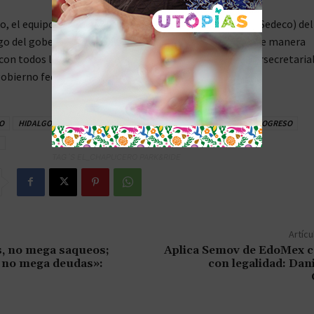
o, el equipo de la Secretaría de Desarrollo Económico (Sedeco) del
zgo del gobernador Julio Menchaca, demostró cumplir de manera
con todos los criterios establecidos por el Comité Intersecretaria
gobierno federal.
O
HIDALGO COMPROMISO
HIDALGO DESARROLLO
HIDALGO PROGRESO
TAG´S EL_CHAPUCERO PARK&RIDE
Artícu
, no mega saqueos;
Aplica Semov de EdoMex c
 no mega deudas»:
con legalidad: Dani