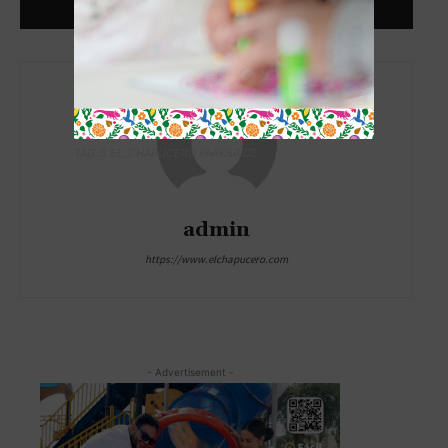
TAG´S EL_CHAPUCERO PARK&RIDE
admin
https://www.elchapucero.com
- Advertisement -