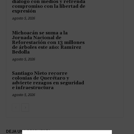
diálogo con medios y refrenda
compromiso con la libertad de
expresión
agosto 5, 2026
Michoacán se suma a la
Jornada Nacional de
Reforestación con 13 millones
de árboles este año: Ramírez
Bedolla
agosto 5, 2026
Santiago Nieto recorre
colonias de Querétaro y
advierte rezagos en seguridad
e infraestructura
agosto 5, 2026
DEJA UNA RESPUESTA