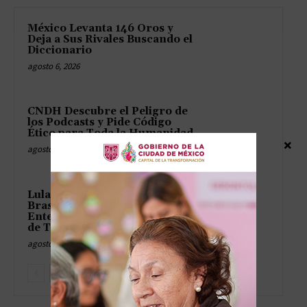
México Levanta 146 Oros y
Deja a Sus Rivales Buscando el
Diccionario
agosto 6, 2026
CNDH Descubre el Peligro de
los Podcasts y Pide Código
Ético para Toda la Humanidad
×
agosto 6, 2026
Lula y Velasco Celebran que
Brasil y México Siguen
Entendiéndose Sin Necesidad
de Traductor
agosto 6, 2026