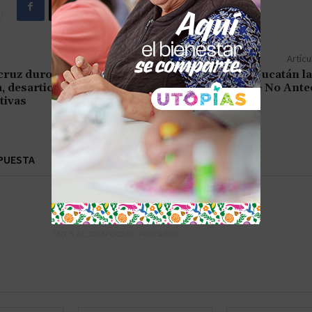
Artícu
ruz duro golpe a la
Automatizan en Yucatán la
, desarticula seis
del certificado de No Ant
tivas
PUESTA
TAG´S EL_CHAPUCERO PARK&RIDE