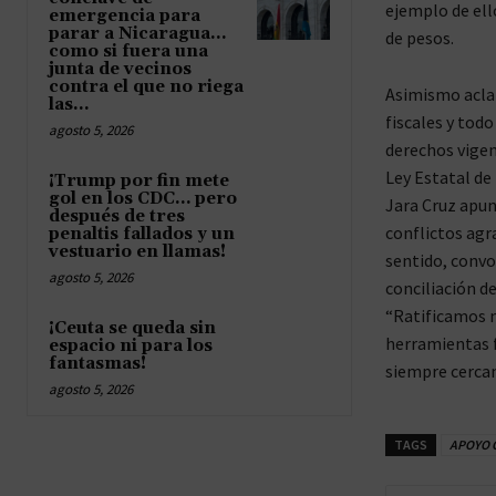
ejemplo de ell
emergencia para
parar a Nicaragua…
de pesos.
como si fuera una
junta de vecinos
contra el que no riega
Asimismo aclar
las...
fiscales y tod
agosto 5, 2026
derechos vigen
Ley Estatal de
¡Trump por fin mete
gol en los CDC… pero
Jara Cruz apun
después de tres
conflictos agr
penaltis fallados y un
vestuario en llamas!
sentido, convo
agosto 5, 2026
conciliación de
“Ratificamos n
¡Ceuta se queda sin
herramientas 
espacio ni para los
fantasmas!
siempre cercan
agosto 5, 2026
TAGS
APOYO 