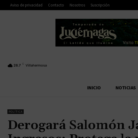
Aviso de privacidad
Contacto
Nosotros
Suscripción
C
26.7
Villahermosa
INICIO
NOTICIAS
POLÍTICA
Derogará Salomón Ja