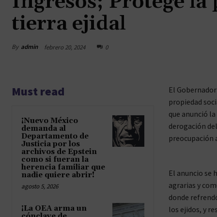
Ingresos; Protege la 
tierra ejidal
By
admin
febrero 20, 2024
0
Must read
El Gobernador 
propiedad socia
que anunció la
¡Nuevo México
derogación del
demanda al
Departamento de
preocupación a 
Justicia por los
archivos de Epstein
como si fueran la
herencia familiar que
El anuncio se 
nadie quiere abrir!
agrarias y com
agosto 5, 2026
donde refrendó
¡La OEA arma un
los ejidos, y 
cónclave de