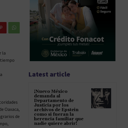
 la
l tiempo
Latest article
ba
¡Nuevo México
demanda al
Departamento de
toridades
Justicia por los
 de Oaxaca,
archivos de Epstein
como si fueran la
agrarios de
herencia familiar que
ampo,
nadie quiere abrir!