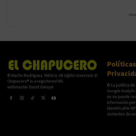
http
Políticas
Privacid
© Nacho Rodríguez. México. All rights reserved. El
Chapucero® is a registered MX.
© La política de
webmaster David Vanoye
Google Analytic
no se puede rec
información per
identificable (II
visitantes de u