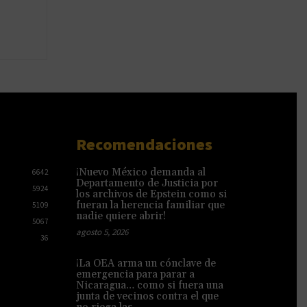
Recomendaciones
¡Nuevo México demanda al
6642
Departamento de Justicia por
5924
los archivos de Epstein como si
fueran la herencia familiar que
5109
nadie quiere abrir!
5067
agosto 5, 2026
36
¡La OEA arma un cónclave de
emergencia para parar a
Nicaragua… como si fuera una
junta de vecinos contra el que