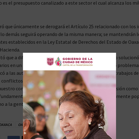
o es el presupuesto canalizado a este sector el cual alcanza los mi
ó que únicamente se derogará el Artículo 25 relacionado con los 
o lo demás seguirá operando de la misma manera; se mantendrán l
tes establecidos en la Ley Estatal de Derechos del Estado de Oaxac
 Hacienda.
tó que a diferencia de la administración pasada que solo solucion
arios en un sexenio, su gobierno en 14 meses resolvió 16 problema
có a las autoridades federales agrarias a sumarse a los trabajos de
 conflictos.
uestro compromiso y voluntad con el diálogo y la inclusión como
fundamentales para dar forma a un gobierno verdaderamente pop
o a la gente y a nuestras comunidades”.
OAXACA
OAXACA
OAXACA DESARROLLO
SALOMÓN JARA CRUZ