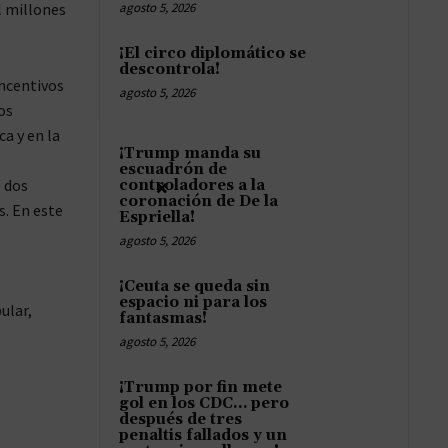
l millones
agosto 5, 2026
¡El circo diplomático se
descontrola!
incentivos
agosto 5, 2026
os
a y en la
¡Trump manda su
escuadrón de
ó dos
×
controladores a la
coronación de De la
s. En este
Espriella!
agosto 5, 2026
¡Ceuta se queda sin
espacio ni para los
ular,
fantasmas!
agosto 5, 2026
¡Trump por fin mete
gol en los CDC… pero
después de tres
penaltis fallados y un