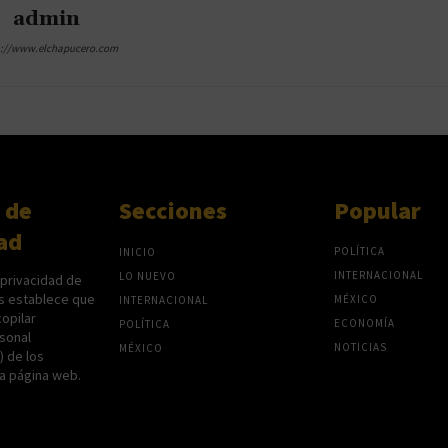
admin
s://www.elchapucero.com
 de
Secciones
Popular
ad
POLÍTICA
INICIO
INTERNACIONAL
LO NUEVO
 privacidad de
s establece que
MÉXICO
INTERNACIONAL
opilar
ECONOMÍA
POLÍTICA
sonal
NOTICIAS
MÉXICO
P) de los
na página web.