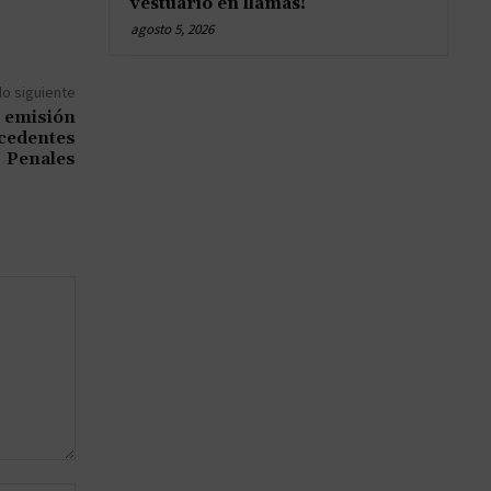
vestuario en llamas!
agosto 5, 2026
lo siguiente
 emisión
ecedentes
Penales