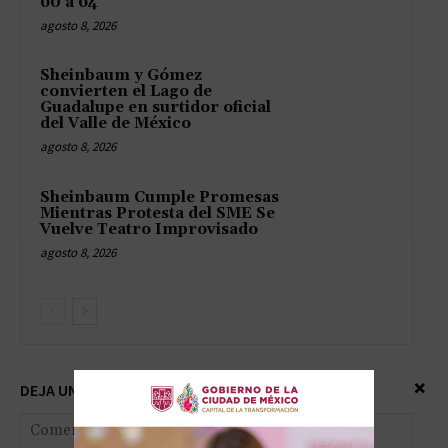
60 a 64
agosto 8, 2026
Sheinbaum y Gómez
convierten el Lago de
Guadalupe en surtidor oficial
del Valle de México
agosto 8, 2026
Sheinbaum Cumple Promesas
Mientras Protesta del SME Se
Vuelve Teatro Improvisado
agosto 8, 2026
×
DEJA UNA RESPUESTA