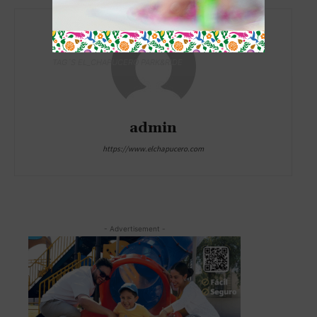
TAG´S EL_CHAPUCERO PARK&RIDE
admin
https://www.elchapucero.com
- Advertisement -