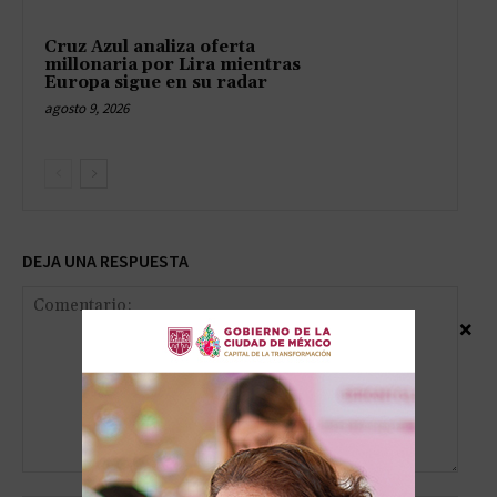
Cruz Azul analiza oferta
millonaria por Lira mientras
Europa sigue en su radar
agosto 9, 2026
DEJA UNA RESPUESTA
×
Comentario: