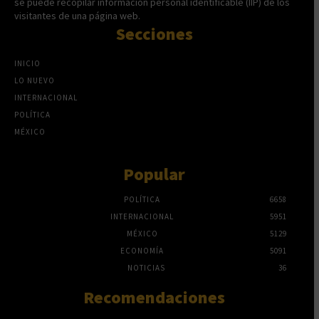
se puede recopilar información personal identificable (IIP) de los
visitantes de una página web.
Secciones
INICIO
LO NUEVO
INTERNACIONAL
POLÍTICA
MÉXICO
Popular
POLÍTICA
6658
INTERNACIONAL
5951
MÉXICO
5129
ECONOMÍA
5091
NOTICIAS
36
Recomendaciones