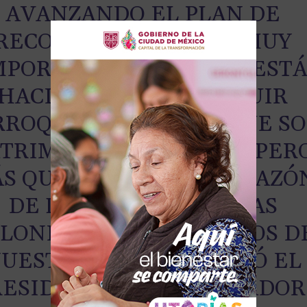
AVANZANDO EL PLAN DE
RECONSTRUCCIÓN, ES MUY
MPORTANTE LO QUE SE EST
HACIENDO DE CONSTRUIR
RROQUIAS, TEMPLOS QUE S
TRIMONIO HISTÓRICO, PER
S QUE NADA ES EL CORAZÓ
DE LOS BARRIOS, DE LAS
LONIAS, DE LOS PUEBLOS D
UESTRO PAÍS”, DESTACÓ EL
RESIDENTE LÓPEZ OBRADOR