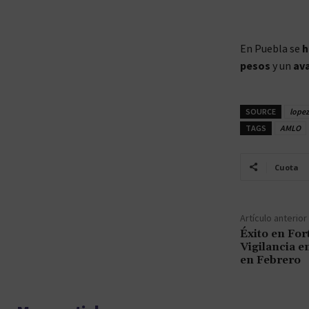
En Puebla se
h
pesos
y un
ava
SOURCE
lopez
TAGS
AMLO
Cuota
Artículo anterior
Éxito en For
Vigilancia e
en Febrero