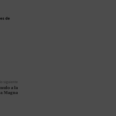
nes de
lo siguiente
ulo a la
na Magna