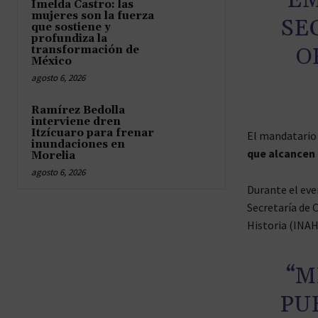
EM
Imelda Castro: las
mujeres son la fuerza
SE
que sostiene y
profundiza la
O
transformación de
México
agosto 6, 2026
Ramírez Bedolla
interviene dren
Itzícuaro para frenar
El mandatario
inundaciones en
que alcancen 
Morelia
agosto 6, 2026
Durante el eve
Secretaría de 
Historia (INAH
“M
PU