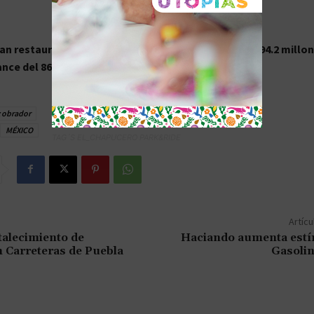
an restaurado 187 inmuebles con una inversión de 794.2 millo
nce del 86.5 por ciento
.
 obrador
MÉXICO
TAG´S EL_CHAPUCERO PARK&RIDE
Artícu
talecimiento de
Haciando aumenta estím
n Carreteras de Puebla
Gasoli