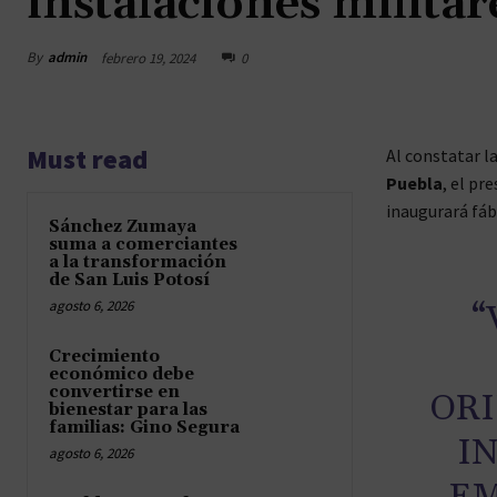
instalaciones militar
By
admin
febrero 19, 2024
0
Must read
Al constatar l
Puebla
, el pr
inaugurará fábr
Sánchez Zumaya
suma a comerciantes
a la transformación
de San Luis Potosí
agosto 6, 2026
“
Crecimiento
económico debe
convertirse en
ORI
bienestar para las
familias: Gino Segura
I
agosto 6, 2026