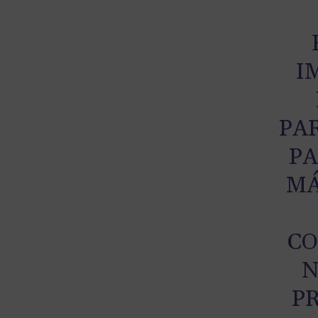
I
PA
PA
MÁ
CO
N
P