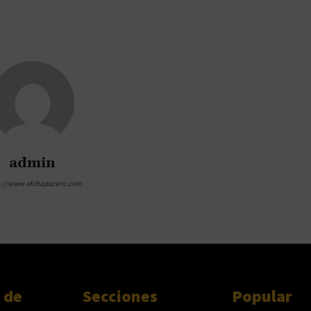
admin
s://www.elchapucero.com
 de
Secciones
Popular