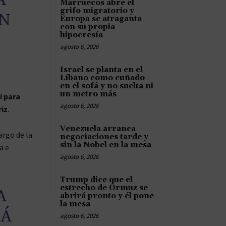
A
Marruecos abre el
grifo migratorio y
EN
Europa se atraganta
con su propia
hipocresía
agosto 6, 2026
Israel se planta en el
Líbano como cuñado
en el sofá y no suelta ni
un metro más
i para
agosto 6, 2026
iz
.
Venezuela arranca
cargo de la
negociaciones tarde y
sin la Nobel en la mesa
a e
agosto 6, 2026
Trump dice que el
estrecho de Ormuz se
A
abrirá pronto y él pone
la mesa
TÁ
agosto 6, 2026